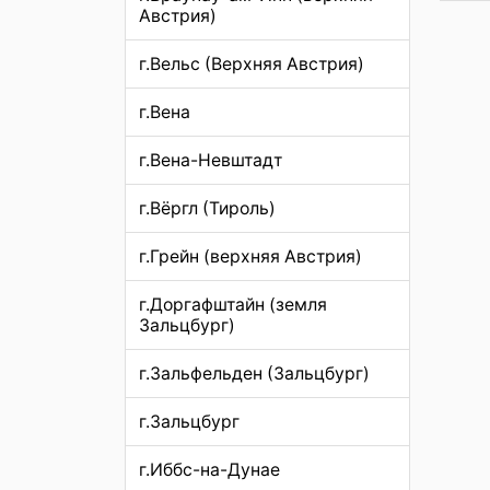
Австрия)
г.Вельс (Верхняя Австрия)
г.Вена
г.Вена-Невштадт
г.Вёргл (Тироль)
г.Грейн (верхняя Австрия)
г.Доргафштайн (земля
Зальцбург)
г.Зальфельден (Зальцбург)
г.Зальцбург
г.Иббс-на-Дунае