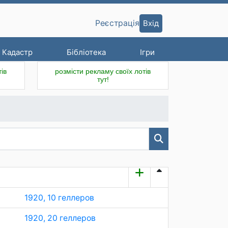
Вхід
Реєстрація
Кадастр
Бібліотека
Ігри
ів
розмісти рекламу своїх лотів
тут!
1920, 10 геллеров
1920, 20 геллеров