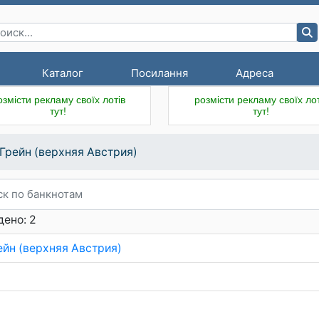
Каталог
Посилання
Адреса
озмісти рекламу своїх лотів
розмісти рекламу своїх лот
тут!
тут!
.Грейн (верхняя Австрия)
ено: 2
ейн (верхняя Австрия)