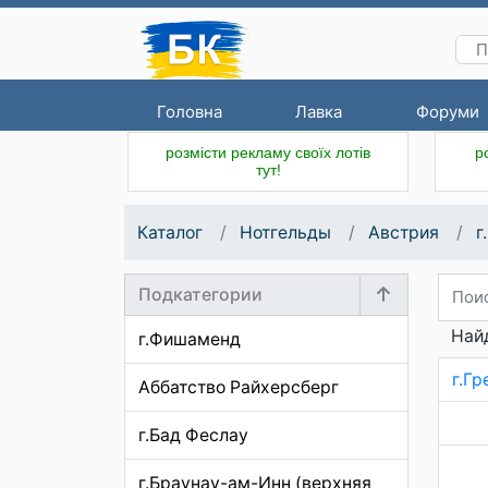
Головна
Лавка
Форуми
розмісти рекламу своїх лотів
р
тут!
Каталог
Нотгельды
Австрия
г
Подкатегории
Найд
г.Фишаменд
г.Гр
Аббатство Райхерсберг
г.Бад Феслау
г.Браунау-ам-Инн (верхняя