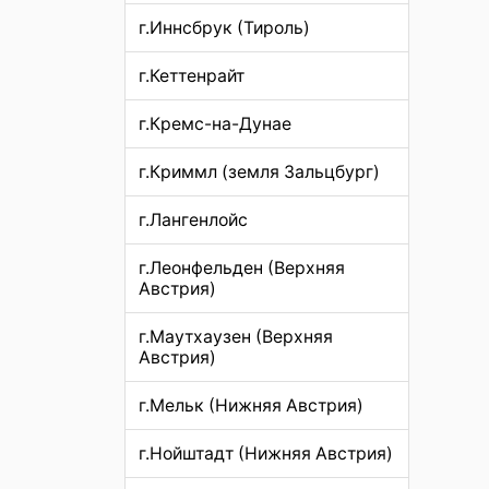
г.Иннсбрук (Тироль)
г.Кеттенрайт
г.Кремс-на-Дунае
г.Криммл (земля Зальцбург)
г.Лангенлойс
г.Леонфельден (Верхняя
Австрия)
г.Маутхаузен (Верхняя
Австрия)
г.Мельк (Нижняя Австрия)
г.Нойштадт (Нижняя Австрия)