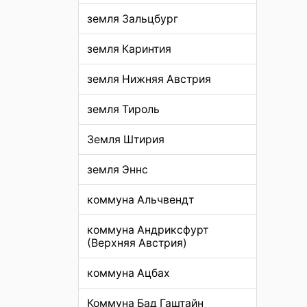
земля Зальцбург
земля Каринтия
земля Нижняя Австрия
земля Тироль
Земля Штирия
земля Эннс
коммуна Альчвендт
коммуна Андриксфурт
(Верхняя Австрия)
коммуна Ацбах
Коммуна Бад Гаштайн