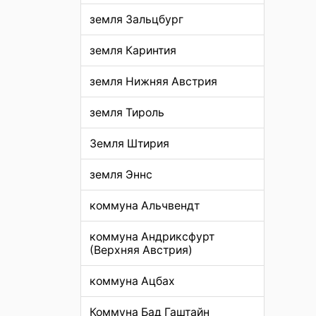
земля Зальцбург
земля Каринтия
земля Нижняя Австрия
земля Тироль
Земля Штирия
земля Эннс
коммуна Альчвендт
коммуна Андриксфурт
(Верхняя Австрия)
коммуна Ацбах
Коммуна Бад Гаштайн