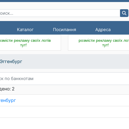
Каталог
Посилання
Адреса
озмісти рекламу своїх лотів
розмісти рекламу своїх лот
тут!
тут!
.Эггенбург
ено: 2
генбург