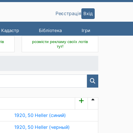
Вхід
Реєстрація
Кадастр
Бібліотека
Ігри
ів
розмісти рекламу своїх лотів
тут!
1920, 50 Heller (синий)
1920, 50 Heller (черный)