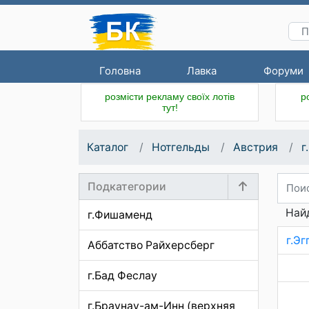
Головна
Лавка
Форуми
розмісти рекламу своїх лотів
р
тут!
Каталог
Нотгельды
Австрия
г
Подкатегории
Найд
г.Фишаменд
г.Эг
Аббатство Райхерсберг
г.Бад Феслау
г.Браунау-ам-Инн (верхняя