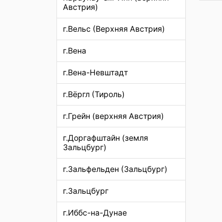
Австрия)
г.Вельс (Верхняя Австрия)
г.Вена
г.Вена-Невштадт
г.Вёргл (Тироль)
г.Грейн (верхняя Австрия)
г.Доргафштайн (земля
Зальцбург)
г.Зальфельден (Зальцбург)
г.Зальцбург
г.Иббс-на-Дунае