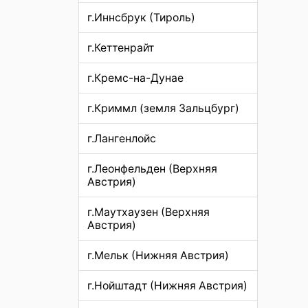
г.Иннсбрук (Тироль)
г.Кеттенрайт
г.Кремс-на-Дунае
г.Криммл (земля Зальцбург)
г.Лангенлойс
г.Леонфельден (Верхняя
Австрия)
г.Маутхаузен (Верхняя
Австрия)
г.Мельк (Нижняя Австрия)
г.Нойштадт (Нижняя Австрия)