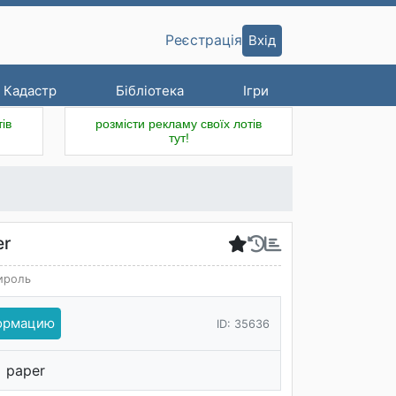
Вхід
Реєстрація
Кадастр
Бібліотека
Ігри
ів
розмісти рекламу своїх лотів
тут!
er
ироль
формацию
ID: 35636
paper