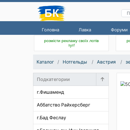
Головна
Лавка
Форуми
розмісти рекламу своїх лотів
р
тут!
Каталог
Нотгельды
Австрия
з
Подкатегории
г.Фишаменд
Аббатство Райхерсберг
г.Бад Феслау