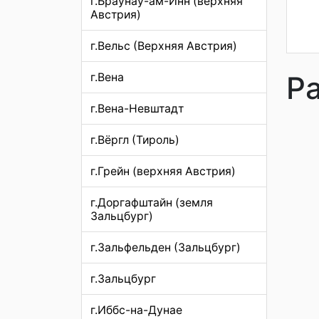
г.Браунау-ам-Инн (верхняя
Австрия)
г.Вельс (Верхняя Австрия)
Р
г.Вена
г.Вена-Невштадт
г.Вёргл (Тироль)
г.Грейн (верхняя Австрия)
г.Доргафштайн (земля
Зальцбург)
г.Зальфельден (Зальцбург)
г.Зальцбург
г.Иббс-на-Дунае