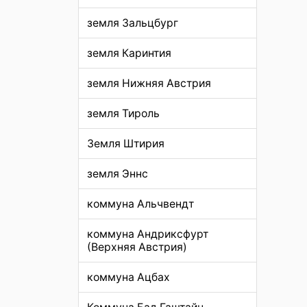
земля Зальцбург
земля Каринтия
земля Нижняя Австрия
земля Тироль
Земля Штирия
земля Эннс
коммуна Альчвендт
коммуна Андриксфурт
(Верхняя Австрия)
коммуна Ацбах