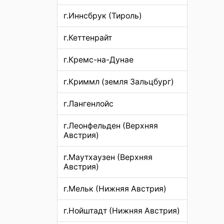
г.Иннсбрук (Тироль)
г.Кеттенрайт
г.Кремс-на-Дунае
г.Криммл (земля Зальцбург)
г.Лангенлойс
г.Леонфельден (Верхняя
Австрия)
г.Маутхаузен (Верхняя
Австрия)
г.Мельк (Нижняя Австрия)
г.Нойштадт (Нижняя Австрия)