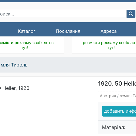
Каталог
Посилання
Адреса
озмісти рекламу своїх лотів
розмісти рекламу своїх лот
тут!
тут!
емля Тироль
1920, 50 Hell
Австрия
/
земля Т
добавить ин
Матеріал: