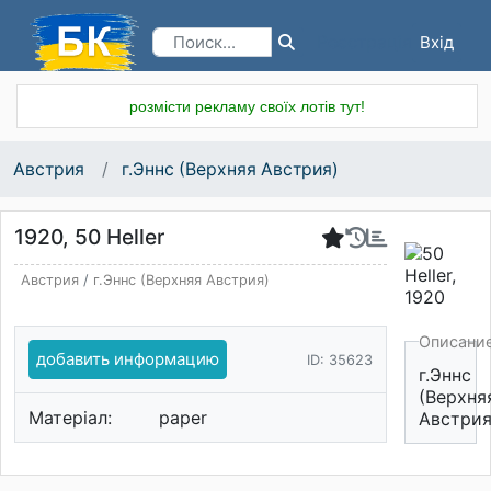
Вхід
Реєстрація
розмісти рекламу своїх лотів тут!
Австрия
г.Эннс (Верхняя Австрия)
1920, 50 Heller
Австрия
/
г.Эннс (Верхняя Австрия)
Описани
добавить информацию
ID: 35623
г.Эннс
(Верхня
Матеріал:
paper
Австрия