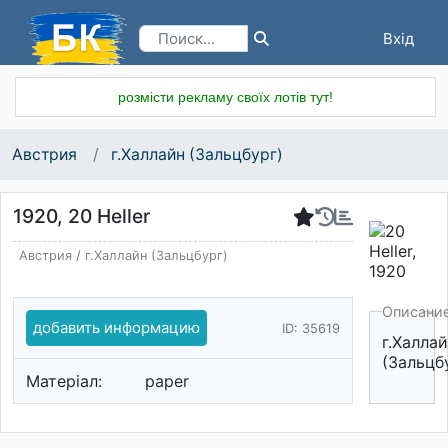
Вхід
Реєстрація
розмісти рекламу своїх лотів тут!
Австрия
г.Халлайн (Зальцбург)
1920, 20 Heller
Австрия
/
г.Халлайн (Зальцбург)
Описани
добавить информацию
ID: 35619
г.Халла
(Зальцб
Матеріал:
paper