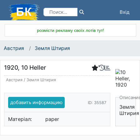
Вхід
Реєстрація
розмісти рекламу своїх лотів тут!
Австрия
Земля Штирия
1920, 10 Heller
Австрия
/
Земля Штирия
Описани
добавить информацию
ID: 35587
Земля
Штирия
Матеріал:
paper