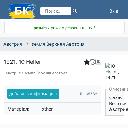
Вхід
Реєстрація
розмісти рекламу своїх лотів тут!
Австрия
земля Верхняя Австрия
1921, 10 Heller
Австрия
/
земля Верхняя Австрия
Описани
добавить информацию
ID: 35586
земля
Верхняя
Матеріал:
other
Австри