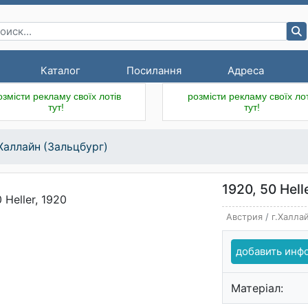
Каталог
Посилання
Адреса
озмісти рекламу своїх лотів
розмісти рекламу своїх лот
тут!
тут!
.Халлайн (Зальцбург)
1920, 50 Hell
Австрия
/
г.Халла
добавить ин
Матеріал: