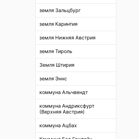
земля Зальцбург
земля Каринтия
земля Нижняя Австрия
земля Тироль
Земля Штирия
земля Эннс
коммуна Альчвендт
коммуна Андриксфурт
(Верхняя Австрия)
коммуна Ацбах