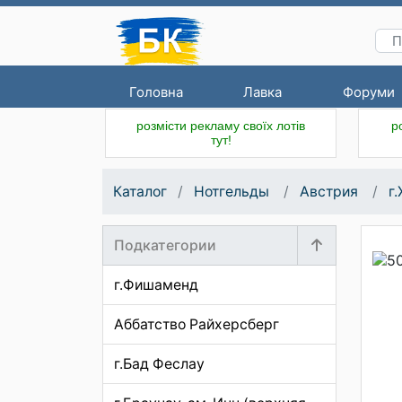
Головна
Лавка
Форуми
розмісти рекламу своїх лотів
р
тут!
Каталог
Нотгельды
Австрия
г
Подкатегории
г.Фишаменд
Аббатство Райхерсберг
г.Бад Феслау