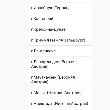
г.Иннсбрук (Тироль)
г.Кеттенрайт
г.Кремс-на-Дунае
г.Криммл (земля Зальцбург)
г.Лангенлойс
г.Леонфельден (Верхняя
Австрия)
г.Маутхаузен (Верхняя
Австрия)
г.Мельк (Нижняя Австрия)
г.Нойштадт (Нижняя Австрия)