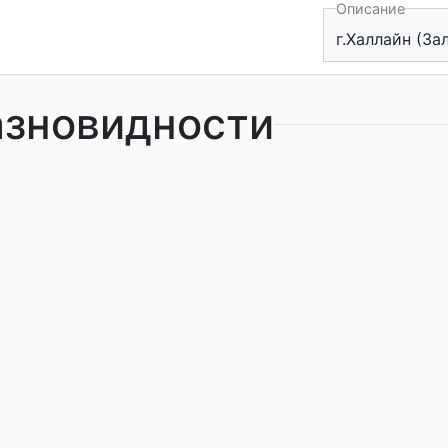
Описание
г.Халлайн (За
азновидности