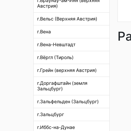
г.Браунау-ам-Инн (верхняя
Австрия)
г.Вельс (Верхняя Австрия)
Р
г.Вена
г.Вена-Невштадт
г.Вёргл (Тироль)
г.Грейн (верхняя Австрия)
г.Доргафштайн (земля
Зальцбург)
г.Зальфельден (Зальцбург)
г.Зальцбург
г.Иббс-на-Дунае