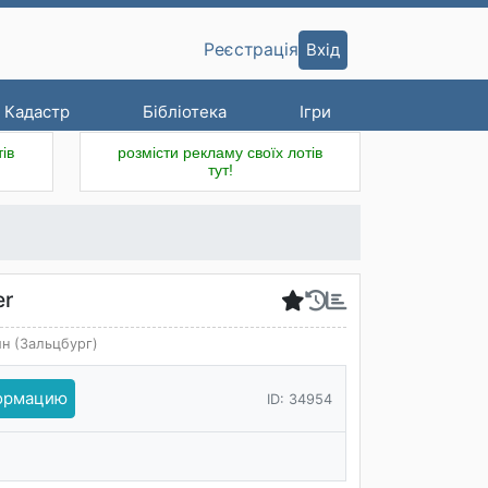
Вхід
Реєстрація
Кадастр
Бібліотека
Ігри
ів
розмісти рекламу своїх лотів
тут!
er
йн (Зальцбург)
формацию
ID: 34954