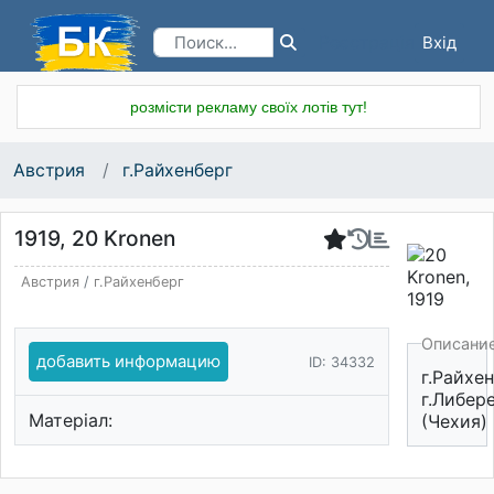
Вхід
Реєстрація
розмісти рекламу своїх лотів тут!
Австрия
г.Райхенберг
1919, 20 Kronen
Австрия
/
г.Райхенберг
Описани
добавить информацию
ID: 34332
г.Райхе
г.Либер
Матеріал:
(Чехия)