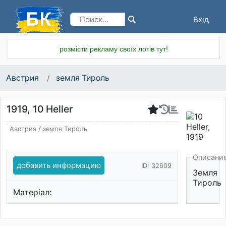
Вхід
Реєстрація
розмісти рекламу своїх лотів тут!
Австрия
земля Тироль
1919, 10 Heller
Австрия
/
земля Тироль
Описани
добавить информацию
ID: 32609
Земля
Тироль
Матеріал: