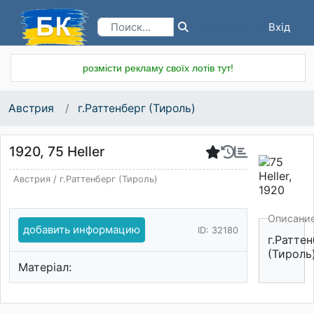
Вхід
Реєстрація
розмісти рекламу своїх лотів тут!
Австрия
г.Раттенберг (Тироль)
1920, 75 Heller
Австрия
/
г.Раттенберг (Тироль)
Описани
добавить информацию
ID: 32180
г.Раттен
(Тироль
Матеріал: