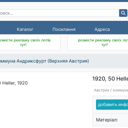
Каталог
Посилання
Адреса
озмісти рекламу своїх лотів
розмісти рекламу своїх лот
тут!
тут!
оммуна Андриксфурт (Верхняя Австрия)
1920, 50 Hell
Австрия
/
коммуна
добавить ин
Матеріал: