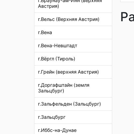
г.Браунау-ам-Инн (верхняя
Австрия)
Р
г.Вельс (Верхняя Австрия)
г.Вена
г.Вена-Невштадт
г.Вёргл (Тироль)
г.Грейн (верхняя Австрия)
г.Доргафштайн (земля
Зальцбург)
г.Зальфельден (Зальцбург)
г.Зальцбург
г.Иббс-на-Дунае