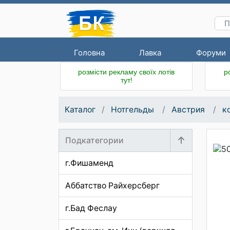
Головна
Лавка
Форуми
розмісти рекламу своїх лотів
р
тут!
Каталог
Нотгельды
Австрия
к
Подкатегории
г.Фишаменд
Аббатство Райхерсберг
г.Бад Феслау