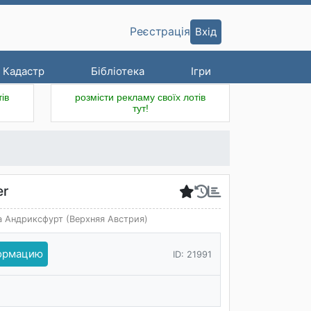
Вхід
Реєстрація
Кадастр
Бібліотека
Ігри
ів
розмісти рекламу своїх лотів
тут!
er
 Андриксфурт (Верхняя Австрия)
формацию
ID: 21991