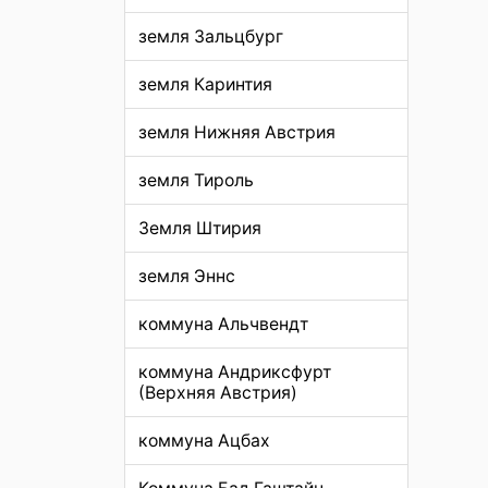
земля Зальцбург
земля Каринтия
земля Нижняя Австрия
земля Тироль
Земля Штирия
земля Эннс
коммуна Альчвендт
коммуна Андриксфурт
(Верхняя Австрия)
коммуна Ацбах