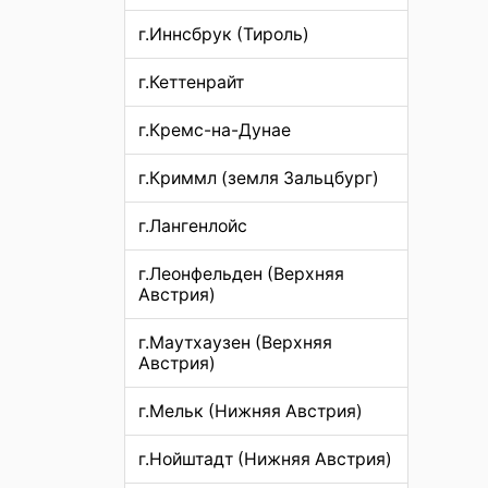
г.Иннсбрук (Тироль)
г.Кеттенрайт
г.Кремс-на-Дунае
г.Криммл (земля Зальцбург)
г.Лангенлойс
г.Леонфельден (Верхняя
Австрия)
г.Маутхаузен (Верхняя
Австрия)
г.Мельк (Нижняя Австрия)
г.Нойштадт (Нижняя Австрия)