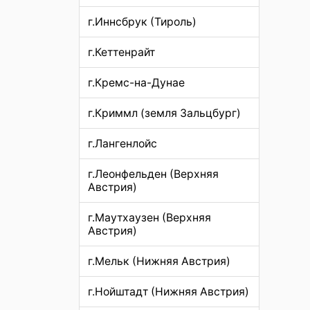
г.Иннсбрук (Тироль)
г.Кеттенрайт
г.Кремс-на-Дунае
г.Криммл (земля Зальцбург)
г.Лангенлойс
г.Леонфельден (Верхняя
Австрия)
г.Маутхаузен (Верхняя
Австрия)
г.Мельк (Нижняя Австрия)
г.Нойштадт (Нижняя Австрия)