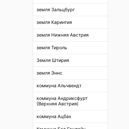
земля Зальцбург
земля Каринтия
земля Нижняя Австрия
земля Тироль
Земля Штирия
земля Эннс
коммуна Альчвендт
коммуна Андриксфурт
(Верхняя Австрия)
коммуна Ацбах