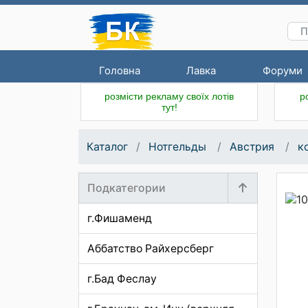
Головна
Лавка
Форуми
розмісти рекламу своїх лотів
р
тут!
Каталог
Нотгельды
Австрия
к
Подкатегории
г.Фишаменд
Аббатство Райхерсберг
г.Бад Феслау