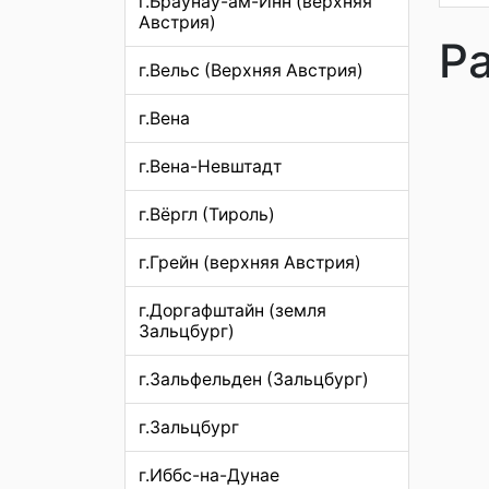
г.Браунау-ам-Инн (верхняя
Австрия)
Р
г.Вельс (Верхняя Австрия)
г.Вена
г.Вена-Невштадт
г.Вёргл (Тироль)
г.Грейн (верхняя Австрия)
г.Доргафштайн (земля
Зальцбург)
г.Зальфельден (Зальцбург)
г.Зальцбург
г.Иббс-на-Дунае