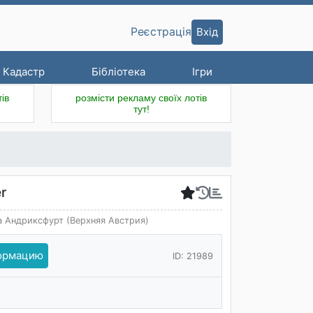
Вхід
Реєстрація
Кадастр
Бібліотека
Ігри
ів
розмісти рекламу своїх лотів
тут!
er
 Андриксфурт (Верхняя Австрия)
формацию
ID: 21989