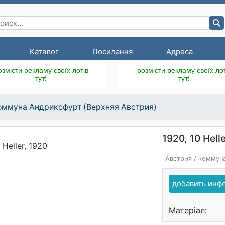
Каталог
Посилання
Адреса
озмісти рекламу своїх лотів
розмісти рекламу своїх лот
тут!
тут!
оммуна Андриксфурт (Верхняя Австрия)
1920, 10 Hell
Австрия
/
коммуна
добавить ин
Матеріал: