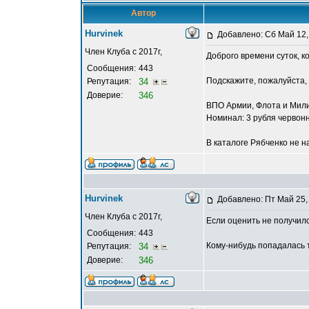
Автор
Hurvinek
Добавлено: Сб Май 12,
Член Клуба с 2017г,
Доброго времени суток, к
Сообщения:
443
Подскажите, пожалуйста,
Репутация:
34
Доверие:
346
ВПО Армии, Флота и Мил
Номинал: 3 рубля червон
В каталоге Рябченко не н
Hurvinek
Добавлено: Пт Май 25,
Член Клуба с 2017г,
Если оценить не получило
Сообщения:
443
Кому-нибудь попадалась т
Репутация:
34
Доверие:
346