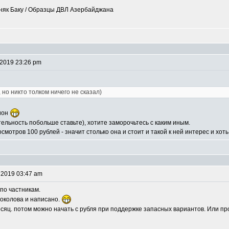
рняк Баку / Образцы ДВЛ Азербайджана
 2019 23:26 pm
 но никто толком ничего не сказал)
цион
тельность побольше ставьте), хотите заморочьтесь с каким иным.
осмотров 100 рублей - значит столько она и стоит и такой к ней интерес и 
 2019 03:47 am
 по частникам.
Соколова и написано.
сяц. потом можно начать с рубля при поддержке запасных вариантов. Или про