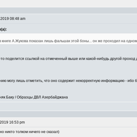
 2019 08:48 am
(а):
в книге А.Жукова показан лишь фальшак этой боны... он же проходил на одном
о-то поделится ссылкой на отмеченный выше или какой-нибудь другой проход
ю могу лишь отметить, что оно содержит некорректную информацию - ибо бо
рняк Баку / Образцы ДВЛ Азербайджана
 2019 16:53 pm
но никто толком ничего не сказал)