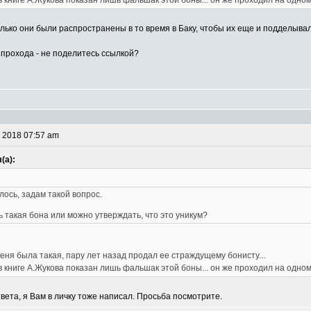
в книге А.Жукова показан лишь фальшак этой боны... он же проходил на одном
лько они были распространены в то время в Баку, чтобы их еще и подделыва
 прохода - не поделитесь ссылкой?
 2018 07:57 am
(а):
лось, задам такой вопрос.
 такая бона или можно утверждать, что это уникум?
меня была такая, пару лет назад продал ее страждущему бонисту...
в книге А.Жукова показан лишь фальшак этой боны... он же проходил на одном
вета, я Вам в личку тоже написал. Просьба посмотрите.