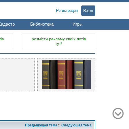
Вход
Регистрация
Кадастр
Библиотека
Игры
ів
розмісти рекламу своїх лотів
тут!
Предыдущая тема
::
Следующая тема