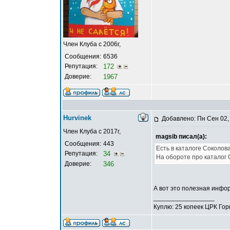
Член Клуба с 2006г,
Сообщения:
6536
Репутация:
172
Доверие:
1967
Hurvinek
Добавлено: Пн Сен 02,
Член Клуба с 2017г,
magsib писал(а):
Сообщения:
443
Есть в каталоге Соколова
Репутация:
34
На обороте про каталог 
Доверие:
346
А вот это полезная инфор
_________________
Куплю: 25 копеек ЦРК Го