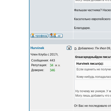
Могу лишь добавить что 
Фальшак частника? Наско
Касательно европейского
Благодарю.
Hurvinek
Добавлено: Пн Июл 09,
Член Клуба с 2017г,
блаагародныйдон писал
Сообщения:
443
Hurvinek писал(а):
Репутация:
34
Если оценить не получи
Доверие:
346
Кому-нибудь попадалась
Ну почему же уникум. У 
Могу лишь добавить что 
От Вас не последовало от