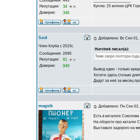
Сообщения:
443
_________________
Куплю: 25 копеек ЦРК Го
Репутация:
34
Доверие:
346
Ssid
Добавлено: Вс Сен 01,
Член Клуба с 2015г,
Hurvinek писал(а):
Сообщения:
2695
Теме скоро полтора года,
Репутация:
81
Доверие:
949
Вывод один - только аук
Хотите здесь (только дли
Дадут за неё за месяц пр
magsib
Добавлено: Пн Сен 02,
Есть в каталоге Соколова
На обороте про каталог 
Выставьте задорого на ме