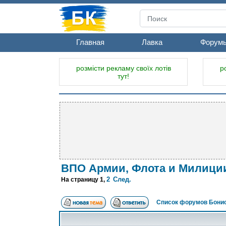
Главная
Лавка
Форум
розмісти рекламу своїх лотів
р
тут!
ВПО Армии, Флота и Милиции
2
След.
На страницу
1
,
Список форумов Бонис