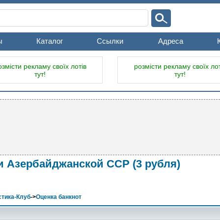
ы
Каталог
Ссылки
Адреса
озмісти рекламу своїх лотів
розмісти рекламу своїх лот
тут!
тут!
 Азербайджанской ССР (3 рубля)
тика-Клуб
->
Оценка банкнот