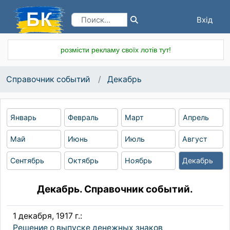
Вхід
Реєстрація
розмісти рекламу своїх лотів тут!
Справочник событий
Декабрь
Январь
Февраль
Март
Апрель
Май
Июнь
Июль
Август
Сентябрь
Октябрь
Ноябрь
Декабрь
Декабрь. Справочник событий.
1 декабря, 1917 г.:
Решение о выпуске денежных знаков