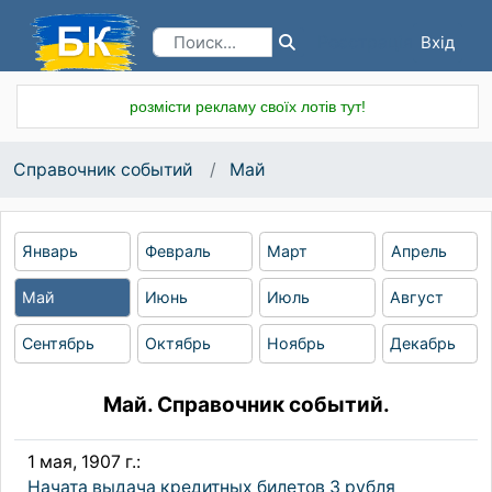
Вхід
Реєстрація
розмісти рекламу своїх лотів тут!
Справочник событий
Май
Январь
Февраль
Март
Апрель
Май
Июнь
Июль
Август
Сентябрь
Октябрь
Ноябрь
Декабрь
Май. Справочник событий.
1 мая, 1907 г.:
Начата выдача кредитных билетов 3 рубля