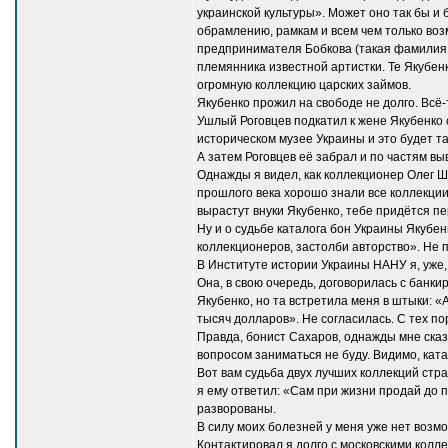
украинской культуры». Может оно так бы и
обрамлению, рамкам и всем чем только воз
предпринимателя Бобкова (такая фамилия ч
племянника известной артистки. Те Якубенк
огромную коллекцию царских займов.
Якубенко прожил на свободе не долго. Всё-
Ушлый Роговцев подкатил к жене Якубенко 
историческом музее Украины и это будет та
А затем Роговцев её забрал и по частям вы
Однажды я видел, как коллекционер Олег Ш.
прошлого века хорошо знали все коллекции
вырастут внуки Якубенко, тебе придётся пе
Ну и о судьбе каталога бон Украины Якубен
коллекционеров, застолби авторство». Не 
В Институте истории Украины НАНУ я, уже,
Она, в свою очередь, договорилась с банк
Якубенко, но та встретила меня в штыки: «
тысяч долларов». Не согласилась. С тех по
Правда, бонист Сахаров, однажды мне сказа
вопросом заниматься не буду. Видимо, кат
Вот вам судьба двух лучших коллекций стра
я ему ответил: «Сам при жизни продай до п
разворованы.
В силу моих болезней у меня уже нет возм
Контактировал я долго с московскими колл