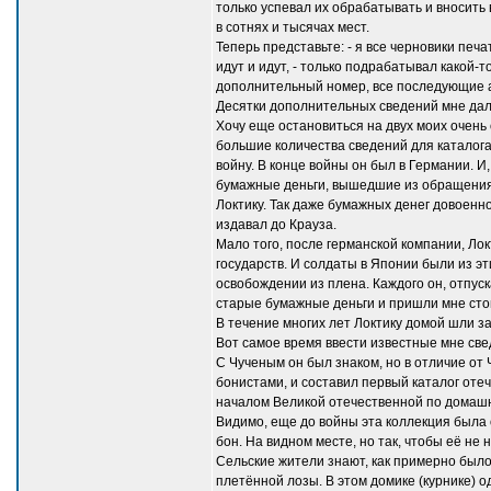
только успевал их обрабатывать и вносить
в сотнях и тысячах мест.
Теперь представьте: - я все черновики печ
идут и идут, - только подрабатывал какой-
дополнительный номер, все последующие а
Десятки дополнительных сведений мне дал
Хочу еще остановиться на двух моих очень
большие количества сведений для каталога
войну. В конце войны он был в Германии. И
бумажные деньги, вышедшие из обращения. 
Локтику. Так даже бумажных денег довоенн
издавал до Крауза.
Мало того, после германской компании, Лок
государств. И солдаты в Японии были из эт
освобождении из плена. Каждого он, отпуск
старые бумажные деньги и пришли мне сто
В течение многих лет Локтику домой шли з
Вот самое время ввести известные мне све
С Чученым он был знаком, но в отличие от
бонистами, и составил первый каталог отече
началом Великой отечественной по домашне
Видимо, еще до войны эта коллекция была о
бон. На видном месте, но так, чтобы её не 
Сельские жители знают, как примерно было 
плетённой лозы. В этом домике (курнике) о