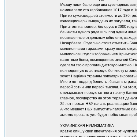
Между ними было еще два сувенирных выпус
номиналами сто карбованцев 1017 года и 10
При их сумасшедшей стоимости до 180 грн. 
коллекционеры вынуждено их покупали, та
При этом, например, Белорусь в 2000 году
банкноты одного ряда шли под одним номер
посвященные отдельным юбилеям, выходили
Назарбаева. Отдельно стоит отметить Банк
миллионными тиражами, сразу после оккупа
миллионов штук с изображением Крымского 
памятные боны, посвященные зимней Сочин
сделали свою пропагандистскую миссию. Ном
полноценную пластиковую бонкноту стоимос
хочет Нацбанк Украины популяризировать н
Много лет подряд бонисты, бывая в страна
первой сотни или первой тысячи. При этом
откладывают первую сотню и тысячу банкно
главное, государство на этом теряет день
25 лет просит НБУ начать реализацию банк
А что мешает НБУ выпустить памятные банк
экземпляров это уже будет небольшая приб
УКРАИНСКАЯ НУМИЗМАТИКА
Кратко опишу свои впечатления от нумизма
выпускать медноникелевые памятные и юби