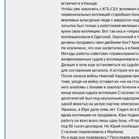
встречал и в Канаде.
Чтобы уже закончить с КГБ-СБУ, вспомнил е
первоначальных коллекций старейших бонис
вежливые культурные люди с аккуратно по
затылок был только у работников милиции и
кухне свою коллекцию. Вот так она и «пере
коллекционеров в Одесской, Херсонской и
должны продавать свои двойники бон? Кро
Не исключено, что они засветились и в Кие
Методы работы советских «правоохранителе
конфискованные судом у коллекционеров и
Дальше я хочу еще остановиться на судьбе
для составления каталога. А история его к
После начала войны Николай Кардаков прис
тоже, уходя на войну оставил их «не на с
него альбомы с бонами и закопал бочонок 
конце концов судьба коллекции Стасенко т
десятилетий был под неусыпным надзором 
одной монеты) на целую партию электронны
Украины, а Юре дали семь лет. Сидел он в 
вдова коллекцию не продавала. Юра подкати
работу он взял всего лишь одну бону. «Я п
под 90 тысяч долларов. Но Юрий пообещал 
Стасенко перекочевала к Якубенку.
Ну и куда она подевалась? Проследим дальш