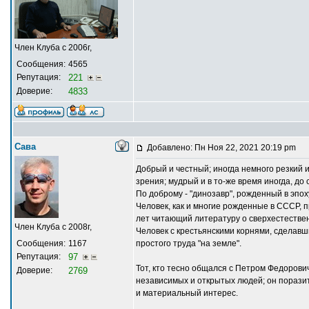
Член Клуба с 2006г,
Сообщения:
4565
Репутация:
221
Доверие:
4833
Сава
Добавлено: Пн Ноя 22, 2021 20:19 pm
Добрый и честный; иногда немного резкий 
зрения; мудрый и в то-же время иногда, до 
По доброму - "динозавр", рожденный в эпоху
Человек, как и многие рожденные в СССР, 
лет читающий литературу о сверхестестве
Член Клуба с 2008г,
Человек с крестьянскими корнями, сделавш
Сообщения:
1167
простого труда "на земле".
Репутация:
97
Тот, кто тесно общался с Петром Федорович
Доверие:
2769
независимых и открытых людей; он поразите
и материальный интерес.