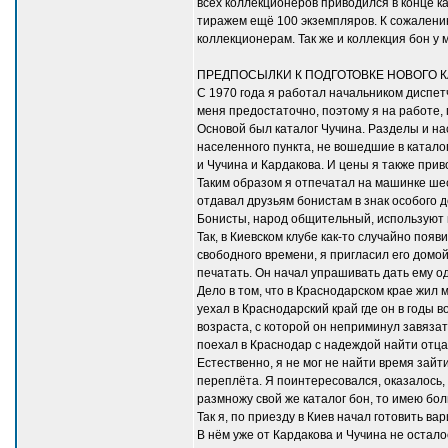
всех коллекционеров приводился в конце ка
тиражем ещё 100 экземпляров. К сожалению
коллекционерам. Так же и коллекция бон у
ПРЕДПОСЫЛКИ К ПОДГОТОВКЕ НОВОГО К
С 1970 года я работал начальником диспе
меня предостаточно, поэтому я на работе, п
Основой был каталог Чучина. Разделы и на
населенного пункта, не вошедшие в катало
и Чучина и Кардакова. И цены я также прив
Таким образом я отпечатал на машинке шес
отдавал друзьям бонистам в знак особого 
Бонисты, народ общительный, используют 
Так, в Киевском клубе как-то случайно по
свободного времени, я пригласил его домой
печатать. Он начал упрашивать дать ему од
Дело в том, что в Краснодарском крае жил
уехал в Краснодарский край где он в годы 
возраста, с которой он неприминул завязать
поехал в Краснодар с надеждой найти отца 
Естественно, я не мог не найти время зайт
переплёта. Я поинтересовался, оказалось, э
размножу свой же каталог бон, то имею бол
Так я, по приезду в Киев начал готовить в
В нём уже от Кардакова и Чучина не остало