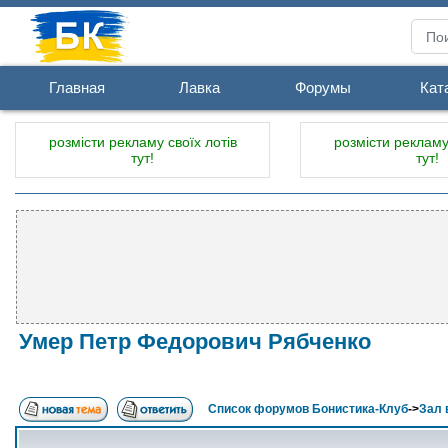
Главная
Лавка
Форумы
Кат
розмісти рекламу своїх лотів
розмісти рекламу 
тут!
тут!
Умер Петр Федорович Рябченко
Список форумов Бонистика-Клуб
->
Зал 