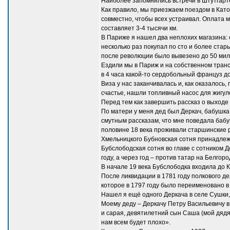
Наиболее запомнились встречи в Штутгарте
Как правило, мы приезжаем поездом в Кат
совместно, чтобы всех устраивал. Оплата 
составляет 3-4 тысячи км.
В Париже я нашел два неплохих магазина: о
несколько раз покупал по сто и более стар
после революции было вывезено до 50 мил
Ездили мы в Париж и на собственном транс
в 4 часа какой-то сердобольный француз д
Виза у нас заканчивалась и, как оказалось
счастье, нашли топливный насос для жигул
Перед тем как завершить рассказ о выходе
По матери у меня дед был Деркач, бабушка
смутным рассказам, что мне поведала бабуш
половине 18 века проживали старшинские 
Хмельницкого Бубновская сотня принадлеж
Бубслободская сотня во главе с сотником 
году, а через год – против татар на Белгоро
В начале 19 века Бубслободка входила до К
После ликвидации в 1781 году полкового д
которое в 1797 году было переименовано в
Нашел я ещё одного Деркача в селе Сушки
Моему деду – Деркачу Петру Васильевичу в 
и сарая, девятилетний сын Саша (мой дядя)
нам всем будет плохо».