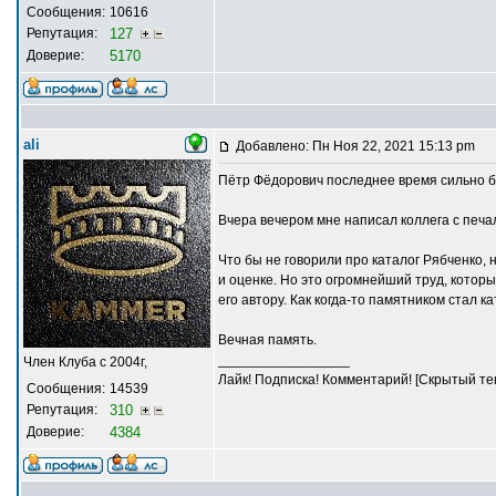
Сообщения:
10616
Репутация:
127
Доверие:
5170
ali
Добавлено: Пн Ноя 22, 2021 15:13 pm
Пётр Фёдорович последнее время сильно б
Вчера вечером мне написал коллега с печа
Что бы не говорили про каталог Рябченко, 
и оценке. Но это огромнейший труд, котор
его автору. Как когда-то памятником стал к
Вечная память.
_________________
Член Клуба с 2004г,
Лайк! Подписка! Комментарий! [Скрытый тек
Сообщения:
14539
Репутация:
310
Доверие:
4384