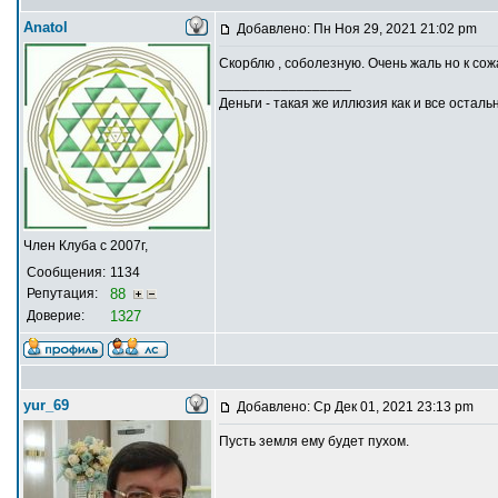
Anatol
Добавлено: Пн Ноя 29, 2021 21:02 pm
Скорблю , соболезную. Очень жаль но к со
_________________
Деньги - такая же иллюзия как и все осталь
Член Клуба с 2007г,
Сообщения:
1134
Репутация:
88
Доверие:
1327
yur_69
Добавлено: Ср Дек 01, 2021 23:13 pm
Пусть земля ему будет пухом.