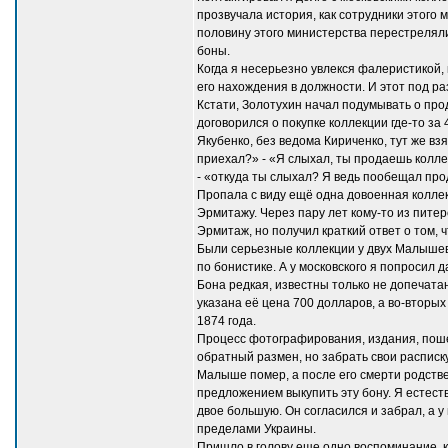
прозвучала история, как сотрудники этого 
половину этого министерства перестреляли 
боны.
Когда я несерьезно увлекся фалеристикой
его нахождения в должности. И этот под р
Кстати, Золотухин начал подумывать о прод
договорился о покупке коллекции где-то за
Якубенко, без ведома Кириченко, тут же вз
приехал?» - «Я слыхал, ты продаешь колле
- «откуда ты слыхал? Я ведь пообещал прод
Пропала с виду ещё одна довоенная коллек
Эрмитажу. Через пару лет кому-то из пите
Эрмитаж, но получил краткий ответ о том,
Были серьезные коллекции у двух Малышевы
по бонистике. А у московского я попросил 
Бона редкая, известны только не допечата
указана её цена 700 долларов, а во-вторых
1874 года.
Процесс фотографирования, издания, пошел
обратный размен, но забрать свои расписк
Малыше помер, а после его смерти родстве
предложением выкупить эту бону. Я естеств
двое большую. Он согласился и забрал, а у
пределами Украины.
Пришло в голову еще одно воспоминание, к