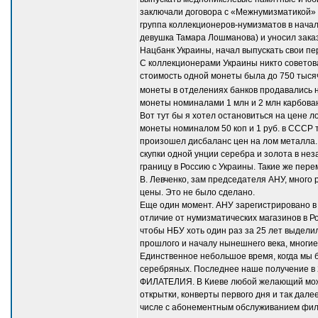
заключали договора с «Межнумизматикой» 
группа коллекционеров-нумизматов в начал
девушка Тамара Лошманова) и уносил заказ
Нацбанк Украины, начал выпускать свои пер
С коллекционерами Украины никто советова
стоимость одной монеты была до 750 тысяч
монеты в отделениях банков продавались н
монеты номиналами 1 млн и 2 млн карбова
Вот тут бы я хотел остановиться на цене 
монеты номиналом 50 коп и 1 руб. в СССР т
произошел дисбаланс цен на лом металла.
скупки одной унции серебра и золота в не
границу в Россию с Украины. Такие же пер
В. Левченко, зам председателя АНУ, много
цены. Это не было сделано.
Еще один момент. АНУ зарегистрировано в
отличие от нумизматических магазинов в Р
чтобы НБУ хоть один раз за 25 лет выдели
прошлого и началу нынешнего века, многие
Единственное небольшое время, когда мы 
серебряных. Последнее наше получение в 2
ФИЛАТЕЛИЯ. В Киеве любой желающий может
открытки, конверты первого дня и так дал
числе с абонементным обслуживанием филат