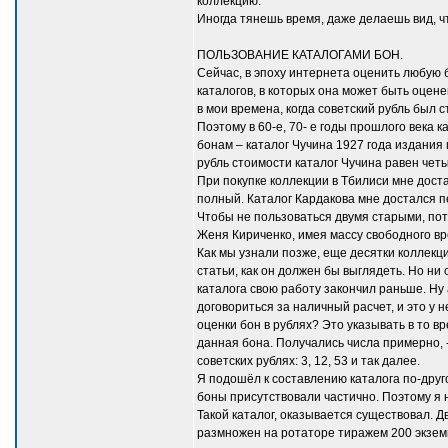
коллекцию.
Иногда тянешь время, даже делаешь вид, 
ПОЛЬЗОВАНИЕ КАТАЛОГАМИ БОН.
Сейчас, в эпоху интернета оценить любую 
каталогов, в которых она может быть оцен
в мои времена, когда советский рубль был
Поэтому в 60-е, 70- е годы прошлого века
бонам – каталог Чучина 1927 года издания 
рубль стоимости каталог Чучина равен четы
При покупке коллекции в Тбилиси мне доста
полный. Каталог Кардакова мне достался 
Чтобы не пользоваться двумя старыми, пот
Женя Кириченко, имея массу свободного вре
Как мы узнали позже, еще десятки коллекц
статьи, как он должен бы выглядеть. Но н
каталога свою работу закончил раньше. Ну 
договориться за наличный расчет, и это у 
оценки бон в рублях? Это указывать в то в
данная бона. Получались числа примерно, - 
советских рублях: 3, 12, 53 и так далее.
Я подошёл к составлению каталога по-друг
боны присутствовали частично. Поэтому я н
Такой каталог, оказывается существовал. Дв
размножен на ротаторе тиражем 200 экзем