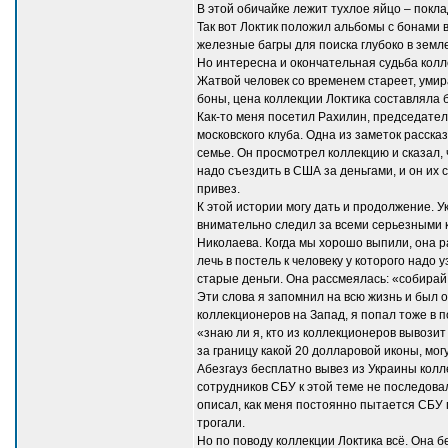
В этой обичайке лежит тухлое яйцо – покла
Так вот Локтик положил альбомы с бонами в
железные багры для поиска глубоко в земл
Но интересна и окончательная судьба колл
Жатвой человек со временем стареет, умир
боны, цена коллекции Локтика составляла 
Как-то меня посетил Рахилин, председател
московского клуба. Одна из заметок расска
семье. Он просмотрел коллекцию и сказал, 
надо съездить в США за деньгами, и он их 
привез.
К этой истории могу дать и продолжение. 
внимательно следил за всеми серьезными к
Николаева. Когда мы хорошо выпили, она ра
лечь в постель к человеку у которого надо
старые деньги. Она рассмеялась: «собирай,
Эти слова я запомнил на всю жизнь и был о
коллекционеров на Запад, я попал тоже в п
«знаю ли я, кто из коллекционеров вывозит
за границу какой 20 долларовой иконы, мог
Абезгауз бесплатно вывез из Украины кол
сотрудников СБУ к этой теме не последовал
описал, как меня постоянно пытается СБУ 
трогали.
Но по поводу коллекции Локтика всё. Она 