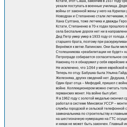
Кстати, этот Саша, закончив в 1937 году 
уехали поступать в военные училища. Дядя
войны от законной жены у него на Курилах 
Новодран и Степаненко стали летчиками, п
Хана Султана, тоже летчика и дважды Геро
Кстати, Степаненко в 70-х годах прошлого 
села Беспальче дороги нет ни в направлени
Дед Петр умер умер в 1933 году от голода.
старшего брата, поэтому при раскуркуливан
Вернёмся к ветке Лапинских. Они были мел
Столешникова «реабилитации не будет» н
Петрограде собирается согласительное сов
Наконец-то я обнаружил у себя еврейские 
Не исключено, что 1/264 у меня еврейской к
Теперь по отцу. Бабушка была Ульяна Гайда
Железняка, других сведений нет. Дедушка,
Один брат отца – Мефодий, пришел с войны 
войне. Коллекционером можно считать толь
германских монет. На войне был убит.
Я в 1962 году с золотой медалью окончил с
работал в системе Минсвязи УССР – монте
службы городской и сельской телефонной с
замначальника по строительству и главным
на шестизначную нумерацию на ГТС осущест
и никак не может быть закончен. Главный и