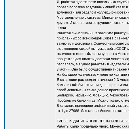
Я, работая в должности начальника службы 
порвал половину воздушных линий связи в о
должности зав отделом коллекционировани
Моё увольнение с системы Минсвязи спасл
другим. И многие мои сотрудники –связист
связи.
Работая в «Реликвии», я закончил работу
присланных со всех концов Союза. Я в «Р
заключили договора с Совместным советско
экземпляров каждой выпускаемой в СССР ме
количество монет были выпущены в Москве
процентов для оплаты доставки монет в Ук
распалась, а я ушёл работать в издательс
участии. Оно было осуществлено тиражем б
На большее количество у меня не хватило д
Я свои книги распродал в течение 2-3 мес
больших объёмов книг нигде не принимали.
своей дешевизны также дошло практически 
Болгарию, Германию, Францию, Чехословак
Проблем не было нигде. Можно только отмет
В каталоге приведено алфавитный указател
от 1 до 27988. Для многих бонистов такое 
ТРЕЬЕ ИЗДАНИЕ «ПОЛНОГО КАТАЛОГА Б
Работы было проделано много. Можно сказа