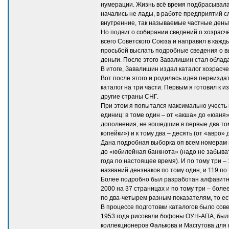
нумерации. Жизнь всё время подбрасывала 
начались не лады, в работе предприятий с
внутренние, так называемые частные деньг
Но подвиг о собирании сведений о хозрас
всего Советского Союза и направил в кажды
просьбой выслать подробные сведения о вы
деньги. После этого Завалишин стал облад
В итоге, Завалишин издал каталог хозрасче
Вот после этого и родилась идея переиздат
каталог на три части. Первым я готовил к 
другие страны СНГ.
При этом я попытался максимально учесть
единиц: в томе один – от «акша» до «юаня» 
дополнения, не вошедшие в первые два том
копейки») и к тому два – десять (от «авро»
Дана подробная выборка оп всем номерам к
до «юбилейная банкнота» (надо не забыват
года по настоящее время). И по тому три 
названий дензнаков по тому один, и 119 по 
Более подробно был разработан алфавитный
2000 на 37 страницах и по тому три – бол
по два-четырем разным показателям, то ест
В процессе подготовки каталогов было сов
1953 года рисовали бофоны ОУН-АПА, были
коллекционеров Фалькова и Масгутова для 