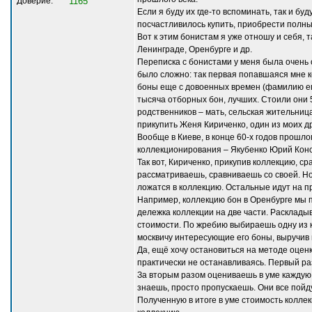
Доверие:
1165
Если я буду их где-то вспоминать, так и бу
посчастливилось купить, приобрести полны
Вот к этим бонистам я уже отношу и себя, 
Ленинграде, Оренбурге и др.
Переписка с бонистами у меня была очень 
было сложно: так первая попавшаяся мне к
боны еще с довоенных времен (фамилию его
тысяча отборных бон, лучших. Стоили они 5
родственников – мать, сельская жительница
прикупить Женя Кириченко, один из моих д
Вообще в Киеве, в конце 60-х годов прошло
коллекционирования – Якубенко Юрий Кон
Так вот, Кириченко, прикупив коллекцию, с
рассматриваешь, сравниваешь со своей. Но
ложатся в коллекцию. Остальные идут на п
Например, коллекцию бон в Оренбурге мы п
дележка коллекции на две части. Раскладыв
стоимости. По жребию выбираешь одну из к
москвичу интересующие его боны, выручив
Да, ещё хочу остановиться на методе оценк
практически не останавливаясь. Первый раз
За вторым разом оцениваешь в уме каждую
знаешь, просто пропускаешь. Они все пойд
Полученную в итоге в уме стоимость колле