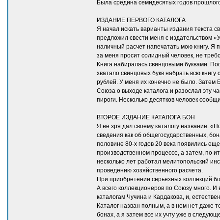
Была средина семидесятых годов прошлого 
ИЗДАНИЕ ПЕРВОГО КАТАЛОГА
Я начал искать варианты издания текста св
предложил свести меня с издательством «У
наличный расчет напечатать мою книгу. Я п
за меня просит солидный человек, не треб
Книга набиралась свинцовыми буквами. Посл
хватало свинцовых букв набрать всю книгу
рублей. У меня их конечно не было. Затем 
Союза о выходе каталога и разослал эту ча
пироги. Несколько десятков человек сообщи
ВТОРОЕ ИЗДАНИЕ КАТАЛОГА БОН
Я не зря дал своему каталогу название: «П
сведения как об общегосударственных, бона
половине 80-х годов 20 века появились еще
производственном процессе, а затем, по и
несколько лет работал мелитопольский инс
проведению хозяйственного расчета.
При приобретении серьезных коллекций бо
А всего коллекционеров по Союзу много. И
каталогам Чучина и Кардакова, и, естестве
Каталог назван полным, а в нем нет даже т
бонах, а я затем все их учту уже в следующ