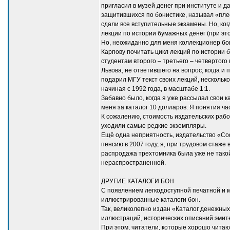
пригласил в музей денег при институте и 
защитившихся по бонистике, называл «плес
сдали все вступительные экзамены. Но, ко
лекции по истории бумажных денег (при эт
Но, неожиданно для меня коллекционер бо
Карпову почитать цикл лекций по истории 
студентам второго – третьего – четвертого 
Львова, не ответившего на вопрос, когда и 
подарил МГУ текст своих лекций, несколько
начиная с 1992 года, в масштабе 1:1.
Забавно было, когда я уже рассылал свои 
меня за каталог 10 долларов. Я понятия ча
К сожалению, стоимость издательских рабо
уходили самые редкие экземпляры.
Ещё одна неприятность, издательство «Софи
пенсию в 2007 году, я, при трудовом стаже
распродажа трехтомника была уже не такой
нераспространенной.
ДРУГИЕ КАТАЛОГИ БОН
С появлением легкодоступной печатной и м
иллюстрированные каталоги бон.
Так, великолепно издан «Каталог денежных 
иллюстраций, исторических описаний эмитен
При этом, читатели, которые хорошо читают