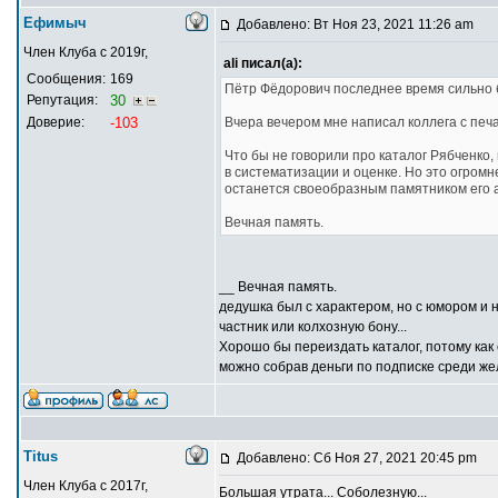
Ефимыч
Добавлено: Вт Ноя 23, 2021 11:26 am
Член Клуба с 2019г,
ali писал(а):
Сообщения:
169
Пётр Фёдорович последнее время сильно б
Репутация:
30
Доверие:
-103
Вчера вечером мне написал коллега с печ
Что бы не говорили про каталог Рябченко, 
в систематизации и оценке. Но это огромн
останется своеобразным памятником его ав
Вечная память.
__ Вечная память.
дедушка был с характером, но с юмором и н
частник или колхозную бону...
Хорошо бы переиздать каталог, потому как 
можно собрав деньги по подписке среди жел
Titus
Добавлено: Сб Ноя 27, 2021 20:45 pm
Член Клуба с 2017г,
Большая утрата... Соболезную...