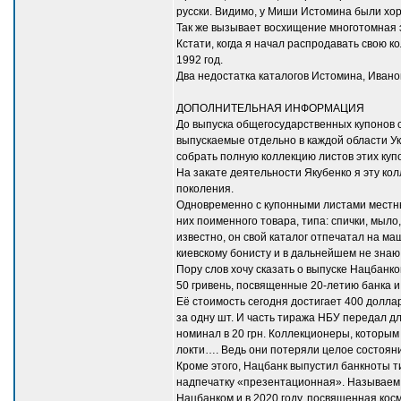
русски. Видимо, у Миши Истомина были х
Так же вызывает восхищение многотомная э
Кстати, когда я начал распродавать свою к
1992 год.
Два недостатка каталогов Истомина, Ивано
ДОПОЛНИТЕЛЬНАЯ ИНФОРМАЦИЯ
До выпуска общегосударственных купонов с
выпускаемые отдельно в каждой области Ук
собрать полную коллекцию листов этих куп
На закате деятельности Якубенко я эту кол
поколения.
Одновременно с купонными листами местны
них поименного товара, типа: спички, мыло
известно, он свой каталог отпечатал на ма
киевскому бонисту и в дальнейшем не знаю,
Пору слов хочу сказать о выпуске Нацбанко
50 гривень, посвященные 20-летию банка и
Её стоимость сегодня достигает 400 долла
за одну шт. И часть тиража НБУ передал д
номинал в 20 грн. Коллекционеры, которым
локти…. Ведь они потеряли целое состояние
Кроме этого, Нацбанк выпустил банкноты 
надпечатку «презентационная». Называем е
Нацбанком и в 2020 году, посвященная кос