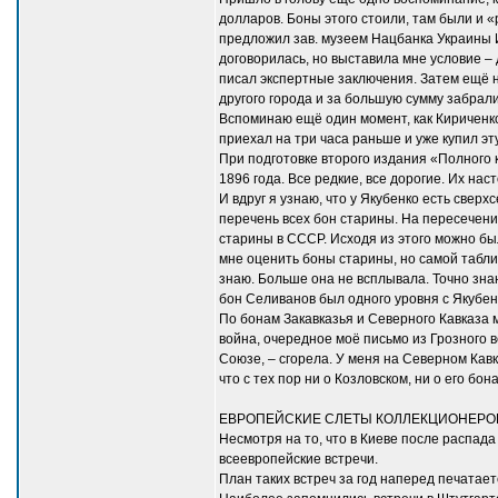
долларов. Боны этого стоили, там были и 
предложил зав. музеем Нацбанка Украины И
договорилась, но выставила мне условие – 
писал экспертные заключения. Затем ещё н
другого города и за большую сумму забрали
Вспоминаю ещё один момент, как Кириченко
приехал на три часа раньше и уже купил эт
При подготовке второго издания «Полного 
1896 года. Все редкие, все дорогие. Их н
И вдруг я узнаю, что у Якубенко есть све
перечень всех бон старины. На пересечении
старины в СССР. Исходя из этого можно бы
мне оценить боны старины, но самой таблиц
знаю. Больше она не всплывала. Точно знаю
бон Селиванов был одного уровня с Якубен
По бонам Закавказья и Северного Кавказа м
война, очередное моё письмо из Грозного в
Союзе, – сгорела. У меня на Северном Кав
что с тех пор ни о Козловском, ни о его бон
ЕВРОПЕЙСКИЕ СЛЕТЫ КОЛЛЕКЦИОНЕРО
Несмотря на то, что в Киеве после распа
всеевропейские встречи.
План таких встреч за год наперед печатае