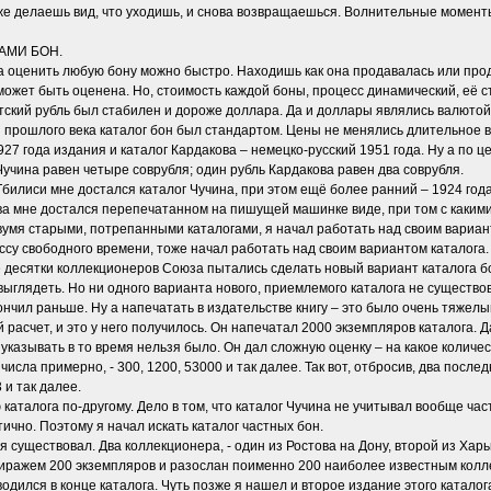
же делаешь вид, что уходишь, и снова возвращаешься. Волнительные момент
АМИ БОН.
а оценить любую бону можно быстро. Находишь как она продавалась или прод
 может быть оценена. Но, стоимость каждой боны, процесс динамический, её 
етский рубль был стабилен и дороже доллара. Да и доллары являлись валютой
ды прошлого века каталог бон был стандартом. Цены не менялись длительное
927 года издания и каталог Кардакова – немецко-русский 1951 года. Ну а по 
Чучина равен четыре соврубля; один рубль Кардакова равен два соврубля.
Тбилиси мне достался каталог Чучина, при этом ещё более ранний – 1924 года
ва мне достался перепечатанном на пишущей машинке виде, при том с каким
вумя старыми, потрепанными каталогами, я начал работать над своим вариан
су свободного времени, тоже начал работать над своим вариантом каталога. 
е десятки коллекционеров Союза пытались сделать новый вариант каталога б
 выглядеть. Но ни одного варианта нового, приемлемого каталога не сущест
ончил раньше. Ну а напечатать в издательстве книгу – это было очень тяжелы
 расчет, и это у него получилось. Он напечатал 2000 экземпляров каталога.
 указывать в то время нельзя было. Он дал сложную оценку – на какое колич
исла примерно, - 300, 1200, 53000 и так далее. Так вот, отбросив, два после
3 и так далее.
каталога по-другому. Дело в том, что каталог Чучина не учитывал вообще ч
ично. Поэтому я начал искать каталог частных бон.
я существовал. Два коллекционера, - один из Ростова на Дону, второй из Харь
иражем 200 экземпляров и разослан поименно 200 наиболее известным колле
одился в конце каталога. Чуть позже я нашел и второе издание этого катало