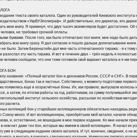
АЛОГА
издания текста своего каталога. Один из руководителей Киевского института
 издательством «УкрВУЗполиграф». И действительно, его директор, его дире
ть мою книгу. Я прикинул, что двух тысяч экземпляров будет достаточно. Об 
человек, не требовал срочной оплаты.
ыми буквами. После того, как было отпечатано пол книги, мне надо было дать
абрать всю книгу сразу. Я дал согласие и пошло дальше допечатывание книги
о не было. Затем Беренштейн дал мне часть отпечатанного тиража: - я к том
и разослал эту часть тиража. И вот в течение двух – трёх недель я полностью
ов человек сообщили, что они тоже готовили свой вариант каталога и я им пе
ОГА БОН
логу название: «Полный каталог бон и дензнаков России, СССР и СНГ». В перв
дарственных, бонах так и частных. Собственно, к моменту подготовки первого 
ека появились еще и хозрасчётные боны. Их, как правило, выпускали колхозы 
е, а затем, по итогам работы за год, работникам, на сумму получившейся э
литопольский институт сельского хозяйства, рассылая по хозяйствам методич
го расчета.
ных коллекций бон у старейших коллекционеров обязательно находишь редч
о Союзу много. И вот коллекционеры, приобрётшие мой каталог, начали обна
кова, и, естественно, не вошедшие в мое первое издание. Ко мне начали прих
 в нем нет даже тех бон, которые мы имеем в своей коллекции». Я начал их у
учту уже в следующем издании своего каталога. И тут, конечно, сведения, о не
атывать и вносить в рукопись следующего издания. Нумерацию первого издани