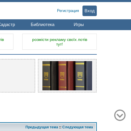
Вход
Регистрация
Кадастр
Библиотека
Игры
ів
розмісти рекламу своїх лотів
тут!
Предыдущая тема
::
Следующая тема