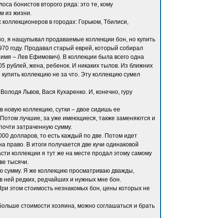
лоса бонистов второго ряда: это те, кому
м из жизни.
 коллекционеров в городах: Горьком, Тбилиси,
но, я нащупывал продаваемые коллекции бон, но купить
970 году. Продавал старый еврей, который собирал
 имя – Лев Ефимович). В коллекции была всего одна
5 рублей, жена, ребенок. И никаких тылов. Из ближних
и купить коллекцию не за что. Эту коллекцию сумел
Володя Львов, Вася Кухаренко. И, конечно, гуру
в новую коллекцию, сутки – двое сидишь ее
. Потом лучшие, за уже имеющиеся, также заменяются и
 почти затраченную сумму.
00 долларов, то есть каждый по две. Потом идет
а право. В итоги получается две кучи одинаковой
сти коллекции я тут же на месте продал этому самому
ве тысячи.
вою сумму. Я же коллекцию просматриваю дважды,
в ней редких, редчайших и нужных мне бон.
ри этом стоимость незнакомых бон, цены которых не
 больше стоимости хозяина, можно соглашаться и брать