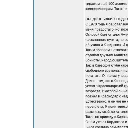
тиражем ещё 100 экземпля
коллекционерам. Так же и
ПРЕДПОСЫЛКИ К ПОДГО
С 1970 года я работал н
меня предостаточно, поэто
Основой был каталог Чучи
населенного пункта, не 
и Чучина и Кардакова. И 
Таким образом я отпечата
отдавал друзьям бонистам
Бонисты, народ общитель
Так, в Киевском клубе ка
свободного времени, я пр
печатать. Он начал упраш
Дело в том, что в Красно
уехал в Краснодарский кр
возраста, с которой он не
поехал в Краснодар с над
Естественно, я не мог не
переплёта. Я поинтересова
размножу свой же каталог
Так я, по приезду в Киев
В нём уже от Кардакова и
Была средина семидесятых