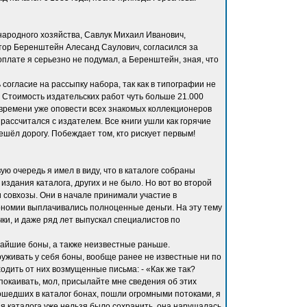
 народного хозяйства, Савлук Михаил Иванович,
ктор Беренштейн Алесанд Саулович, согласился за
оплате я серьезно не подумал, а Беренштейн, зная, что
 согласие на рассыпку набора, так как в типографии не
. Стоимость издательских работ чуть больше 21.000
у времени уже оповести всех знакомых коллекционеров
 рассчитался с издателем. Все книги ушли как горячие
решёл дорогу. Побеждает том, кто рискует первым!
ую очередь я имел в виду, что в каталоге собраны
издания каталога, других и не было. Но вот во второй
и совхозы. Они в начале принимали участие в
кономии выплачивались полноценные деньги. На эту тему
ки, и даже ряд лет выпускал специалистов по
айшие боны, а также неизвестные раньше.
руживать у себя боны, вообще ранее не известные ни по
одить от них возмущенные письма: - «Как же так?
спокаивать, мол, присылайте мне сведения об этих
 вошедших в каталог бонах, пошли огромными потоками, я
я каталога уже нельзя было сохранить, она нарушалась