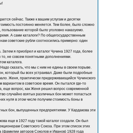
ы!
ается сейчас. Также к вашим услугам и десятки
стоимость постоянно меняется. Тем более, было сложно
, пользование которой было уголовно наказуемо.
 время. А сами каталоги? По общегосударственным
ценам советские рубли соотносились примерно: один
. Затем я приобрел и каталог Чучина 1927 года, более
и то, не совсем понятными дополнениями.
том каталога.
Надо сказать, что мы с ним не едины в своем порыве.
он, который бы всех устраивал. Даже были подробные
вовало. Женя, практически придерживающийся Чучинского
м вариантом в советское время. Он пытался где-то
 Да, еще вопрос, как Женя решил вопрос современной
ество случайно взятых различных бон может попасться
дних нуля в этом числе получим стоимость боны в
астных бон, выпущенных предприятиями. У Кардакова эти
кова еще в 1927 году такой каталог создали. Он был
кционерам Советского Союза. При этом список этих
га (фамилии авторов Соколов и Иванов) 1928 года