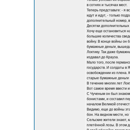
в сотнях и тысячах мест.
Теперь представьте: - я 
идут и идут, - только по
дополнительный номер, в
Десятки дополнительных 
Хочу еще остановиться на
большие количества сведе
войну. В конце войны он 
бумажные деньги, вышедш
Локтику. Так даже бумажн
издавал до Крауза.
Мало того, после германс
государств. И солдаты в 
освобождении из плена. К
старые бумажные деньги 
В течение многих лет Ло
Вот самое время ввести и
С Чученым он был знаком,
бонистами, и составил пе
началом Великой отечест
Видимо, еще до войны эта
бон. На видном месте, но 
Сельские жители знают, к
плетённой лозы. В этом д