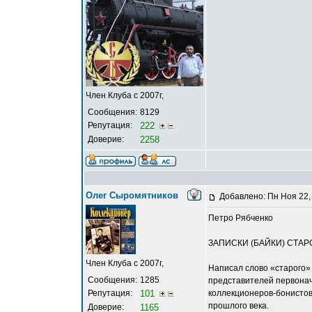
Член Клуба с 2007г,
Сообщения:
8129
Репутация:
222
Доверие:
2258
Олег Сыромятников
Добавлено: Пн Ноя 22,
Петро Рябченко
ЗАПИСКИ (БАЙКИ) СТА
Член Клуба с 2007г,
Написал слово «старого» 
Сообщения:
1285
представителей первонача
Репутация:
101
коллекционеров-бонистов 
прошлого века.
Доверие:
1165