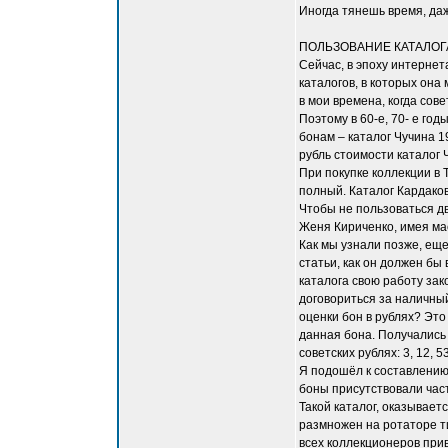
Иногда тянешь время, да
ПОЛЬЗОВАНИЕ КАТАЛОГ
Сейчас, в эпоху интернет
каталогов, в которых она
в мои времена, когда сов
Поэтому в 60-е, 70- е го
бонам – каталог Чучина 1
рубль стоимости каталог 
При покупке коллекции в 
полный. Каталог Кардако
Чтобы не пользоваться д
Женя Кириченко, имея мас
Как мы узнали позже, ещ
статьи, как он должен бы
каталога свою работу зак
договориться за наличный
оценки бон в рублях? Это
данная бона. Получались ч
советских рублях: 3, 12, 5
Я подошёл к составлению 
боны присутствовали част
Такой каталог, оказываетс
размножен на ротаторе т
всех коллекционеров прив