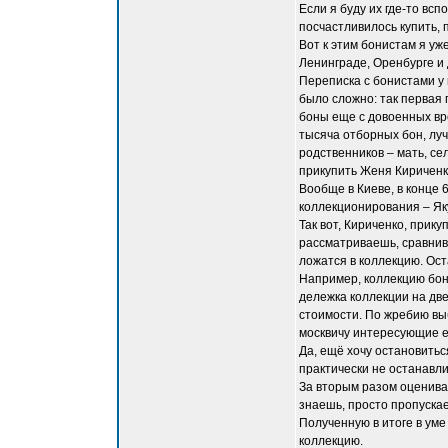
Если я буду их где-то всп
посчастливилось купить,
Вот к этим бонистам я уж
Ленинграде, Оренбурге и 
Переписка с бонистами у
было сложно: так первая 
боны еще с довоенных вре
тысяча отборных бон, луч
родственников – мать, се
прикупить Женя Кириченко
Вообще в Киеве, в конце 
коллекционирования – Як
Так вот, Кириченко, прик
рассматриваешь, сравнив
ложатся в коллекцию. Ост
Например, коллекцию бон 
дележка коллекции на две
стоимости. По жребию выб
москвичу интересующие е
Да, ещё хочу остановитьс
практически не останавли
За вторым разом оценива
знаешь, просто пропуска
Полученную в итоге в уме
коллекцию.