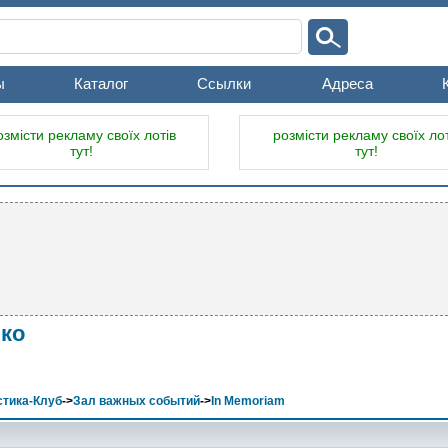
ы
Каталог
Ссылки
Адреса
озмісти рекламу своїх лотів
розмісти рекламу своїх лот
тут!
тут!
ко
тика-Клуб
->
Зал важных событий
->
In Memoriam