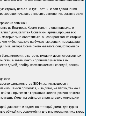
ю строчку нельзя. А тут – сотни. И эти дополнения
тере хорошо печатать и вносить изменения, вставив один
рокопии этих бон.
енко из Енакиева. Кроме того, что они присылали
талий Лукич, капитан Советской армии, прошел всю
сь материально обогатиться, он собирал только старые
в что либо, похожие на бумажные деньги, передавали
а Пика, автора Всемирного каталога бон, который он
ия была империя, в которую входили десятки островных
ойскам, а затем Локтик принимал участие в их
иехав домой, обойди всех знакомых и соседей, собери
дакове.
общество филателистов (ВОФ), занимающееся и
анию. Там он прижился, и, видимо, не плохо, так как с
 найти и привезти в Германию коллекцию бон Локтика.
ком шит. Уходя на войну, он спрятал свою коллекцию
арай для скота и отдельно стоящий домик для кур из
глые обичайки с соломкой на дне в которых неслись куры.