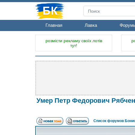
Главная
Лавка
Форум
розмісти рекламу своїх лотів
р
тут!
Умер Петр Федорович Рябчен
Список форумов Бонис