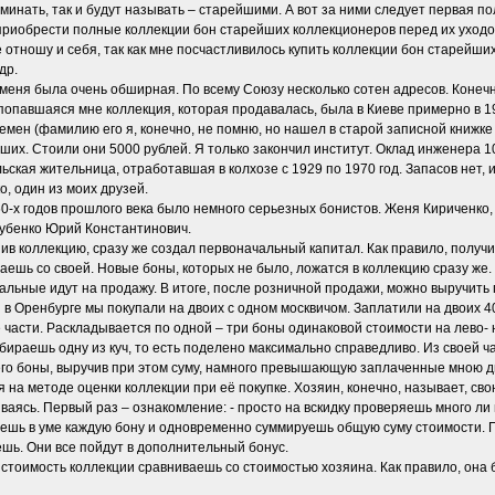
оминать, так и будут называть – старейшими. А вот за ними следует первая по
 приобрести полные коллекции бон старейших коллекционеров перед их уходо
е отношу и себя, так как мне посчастливилось купить коллекции бон старейших
др.
 меня была очень обширная. По всему Союзу несколько сотен адресов. Конеч
попавшаяся мне коллекция, которая продавалась, была в Киеве примерно в 1
мен (фамилию его я, конечно, не помню, но нашел в старой записной книжке
ших. Стоили они 5000 рублей. Я только закончил институт. Оклад инженера 10
льская жительница, отработавшая в колхозе с 1929 по 1970 год. Запасов нет, 
, один из моих друзей.
60-х годов прошлого века было немного серьезных бонистов. Женя Кириченко, 
убенко Юрий Константинович.
упив коллекцию, сразу же создал первоначальный капитал. Как правило, получи
аешь со своей. Новые боны, которых не было, ложатся в коллекцию сразу же
альные идут на продажу. В итоге, после розничной продажи, можно выручить
в Оренбурге мы покупали на двоих с одном москвичом. Заплатили на двоих 40
 части. Раскладывается по одной – три боны одинаковой стоимости на лево- н
ираешь одну из куч, то есть поделено максимально справедливо. Из своей ча
го боны, выручив при этом суму, намного превышающую заплаченные мною д
я на методе оценки коллекции при её покупке. Хозяин, конечно, называет, с
ваясь. Первый раз – ознакомление: - просто на вскидку проверяешь много ли 
ешь в уме каждую бону и одновременно суммируешь общую суму стоимости. П
ешь. Они все пойдут в дополнительный бонус.
 стоимость коллекции сравниваешь со стоимостью хозяина. Как правило, она