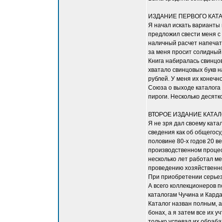
ИЗДАНИЕ ПЕРВОГО КАТ
Я начал искать варианты 
предложил свести меня с
наличный расчет напечата
за меня просит солидный 
Книга набиралась свинцов
хватало свинцовых букв н
рублей. У меня их конечн
Союза о выходе каталога 
пироги. Несколько десятк
ВТОРОЕ ИЗДАНИЕ КАТАЛ
Я не зря дал своему ката
сведения как об общегосу
половине 80-х годов 20 в
производственном процесс
несколько лет работал ме
проведению хозяйственно
При приобретении серьез
А всего коллекционеров п
каталогам Чучина и Карда
Каталог назван полным, а
бонах, а я затем все их 
только успевал их обраб