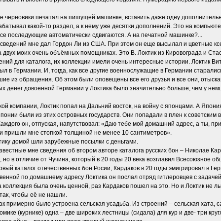
все черновики печатал на пишущей машинке, вставить даже одну дополнительну
драбатывал какой-то раздел, а к нему уже десятки дополнений. Это на компью
се последующие автоматически сдвигаются. А на печатной машинке?...
сведений мне дал Гордон Ли из США. При этом он еще высылал и цветные ксе
 двух моих очень объёмных помощниках. Это В. Локтик из Кировограда и Стас
ний для каталога, их коллекции имели очень интересные истории. Локтик Ви
был в Германии. И, тогда, как все другие военнослужащие в Германии старали
ие из обращения. Об этом были оповещены все его друзья и все они, отыска
ых денег довоенной Германии у Локтика было значительно больше, чем у немц
кой компании, Локтик попал на Дальний восток, на войну с японцами. А Япон
Японии были из этих островных государств. Они попадали в плен к советским в
аждого он, отпуская, напутствовал: «Даю тебе мой домашний адрес, а ты, пр
и пришли мне стопкой толщиной не менее 10 сантиметров».
ктику домой шли зарубежные посылки с деньгами.
звестные мне сведения об втором авторе каталога русских бон – Николае Кар
 но в отличие от Чучина, который в 20 годы 20 века возглавил Всесоюзное 
рвый каталог отечественных бон Росии, Кардаков в 20 годы эмигрировал в Герм
венной по домашнему адресу Локтика он послал отряд гитлеровцев с задачей
 коллекция была очень ценной, раз Кардаков пошел на это. Но и Локтик не лы
так, чтобы её не нашли.
ак примерно было устроена сельская усадьба. Из строений – сельская хата, с
омике (курнике) одна – две широких лестницы (сидала) для кур и две- три кру