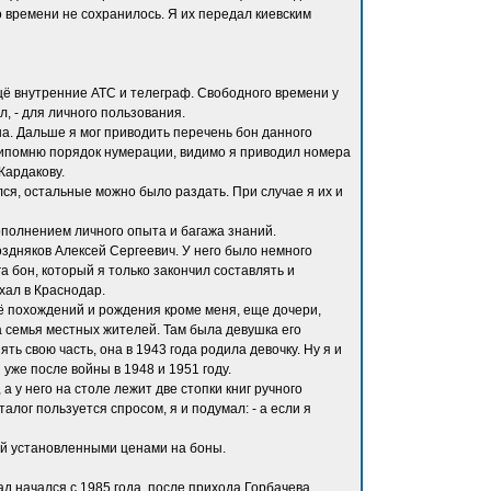
 времени не сохранилось. Я их передал киевским
ё внутренние АТС и телеграф. Свободного времени у
л, - для личного пользования.
на. Дальше я мог приводить перечень бон данного
припомню порядок нумерации, видимо я приводил номера
Кардакову.
ся, остальные можно было раздать. При случае я их и
полнением личного опыта и багажа знаний.
оздняков Алексей Сергеевич. У него было немного
а бон, который я только закончил составлять и
хал в Краснодар.
щё похождений и рождения кроме меня, еще дочери,
ла семья местных жителей. Там была девушка его
ять свою часть, она в 1943 года родила девочку. Ну я и
уже после войны в 1948 и 1951 году.
 у него на столе лежит две стопки книг ручного
алог пользуется спросом, я и подумал: - а если я
мной установленными ценами на боны.
д начался с 1985 года, после прихода Горбачева.