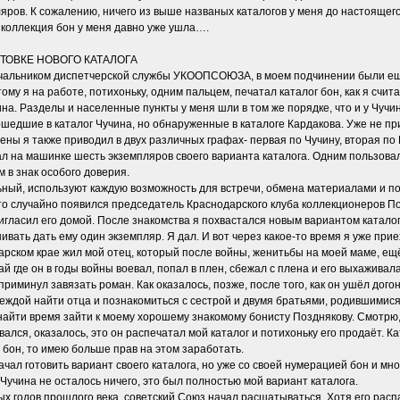
ров. К сожалению, ничего из выше названых каталогов у меня до настоящего
 коллекция бон у меня давно уже ушла….
ТОВКЕ НОВОГО КАТАЛОГА
ачальником диспетчерской службы УКООПСОЮЗА, в моем подчинении были ещ
му я на работе, потихоньку, одним пальцем, печатал каталог бон, как я счита
на. Разделы и населенные пункты у меня шли в том же порядке, что и у Чучи
вошедшие в каталог Чучина, но обнаруженные в каталоге Кардакова. Уже не 
цены я также приводил в двух различных графах- первая по Чучину, вторая по 
л на машинке шесть экземпляров своего варианта каталога. Одним пользовал
 в знак особого доверия.
ный, используют каждую возможность для встречи, обмена материалами и по
к-то случайно появился председатель Краснодарского клуба коллекционеров П
игласил его домой. После знакомства я похвастался новым вариантом каталог
ивать дать ему один экземпляр. Я дал. И вот через какое-то время я уже прие
дарском крае жил мой отец, который после войны, женитьбы на моей маме, е
ай где он в годы войны воевал, попал в плен, сбежал с плена и его выхажива
приминул завязать роман. Как оказалось, позже, после того, как он ушёл догон
еждой найти отца и познакомиться с сестрой и двумя братьями, родившимися 
 найти время зайти к моему хорошему знакомому бонисту Позднякову. Смотрю, а
лся, оказалось, это он распечатал мой каталог и потихоньку его продаёт. Кат
 бон, то имею больше прав на этом заработать.
 начал готовить вариант своего каталога, но уже со своей нумерацией бон и 
 Чучина не осталось ничего, это был полностью мой вариант каталога.
 годов прошлого века, советский Союз начал расшатываться. Хотя его распа