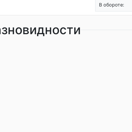
В обороте:
азновидности