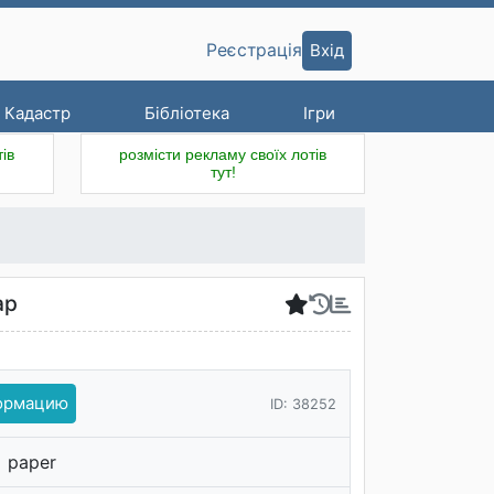
Вхід
Реєстрація
Кадастр
Бібліотека
Ігри
ів
розмісти рекламу своїх лотів
тут!
ар
формацию
ID: 38252
paper