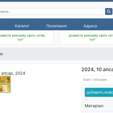
Каталог
Посилання
Адреса
озмісти рекламу своїх лотів
розмісти рекламу своїх лот
тут!
тут!
ия
2024, 10 апс
Азия
/
Абхазия
добавить ин
Матеріал: