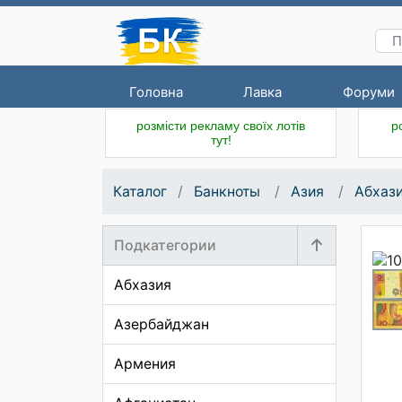
Головна
Лавка
Форуми
розмісти рекламу своїх лотів
р
тут!
Каталог
Банкноты
Азия
Абхаз
Подкатегории
Абхазия
Азербайджан
Армения