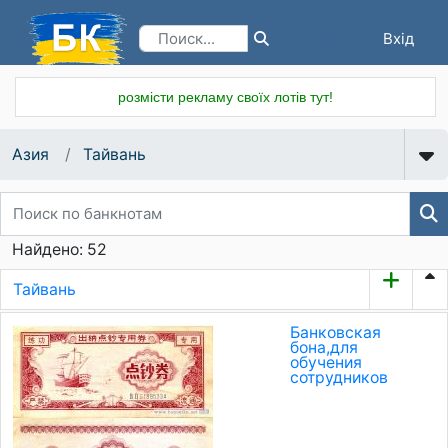
Вхід
Реєстрація
розмісти рекламу своїх лотів тут!
Азия
Тайвань
Найдено: 52
Тайвань
Банковская
бона,для
обучения
сотрудников