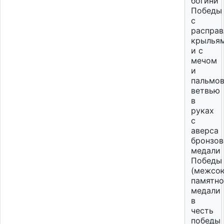
богини
Победы
с
распра
крылья
и с
мечом
и
пальмо
ветвью
в
руках
с
аверса
бронзо
медали
Победы
(межсо
памятн
медали
в
честь
победы