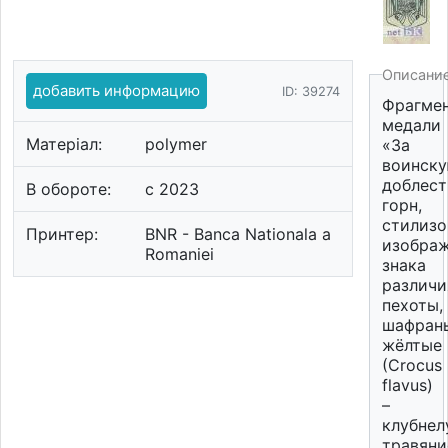
Описани
добавить информацию
ID: 39274
Фрагме
медали
Матеріал:
polymer
«За
воинск
доблест
В обороте:
c 2023
горн,
стилизо
Принтер:
BNR - Banca Nationala a
изобра
Romaniei
знака
различи
пехоты,
шафран
жёлтые
(Crocus
flavus)
–
клубнел
травян