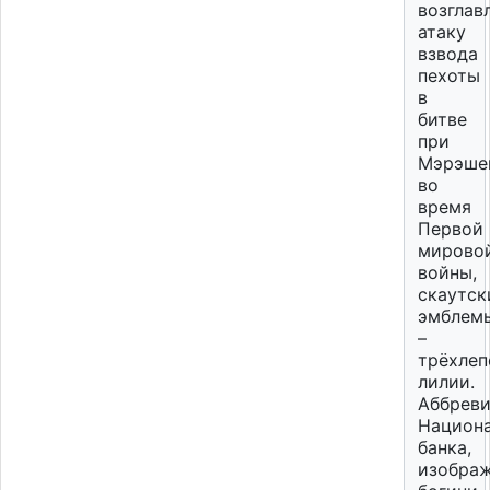
возглав
атаку
взвода
пехоты
в
битве
при
Мэрэше
во
время
Первой
мирово
войны,
скаутск
эмблем
–
трёхлеп
лилии.
Аббрев
Национ
банка,
изобра