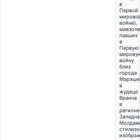
в
Первой
мирово
войне),
мавзол
павших
в
Первую
мирову
войну
близ
города
Мэрэше
в
жудеце
Вранча
в
регионе
Западна
Молдави
стилизо
изобра