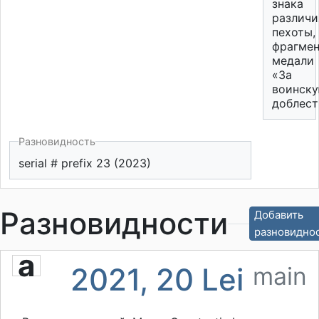
знака
различи
пехоты,
фрагмен
медали
«За
воинск
доблест
Разновидность
serial # prefix 23 (2023)
Разновидности
Добавить
разновидно
a
2021, 20 Lei
main