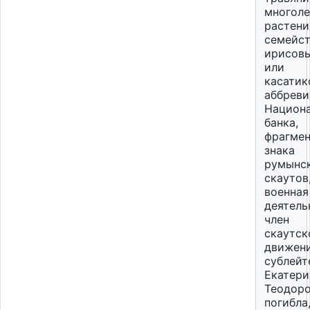
многоле
растени
семейс
ирисовы
или
касатик
аббреви
Национ
банка,
фрагмен
знака
румынс
скаутов
военная
деятель
член
скаутск
движени
сублейт
Екатери
Теодор
погибла