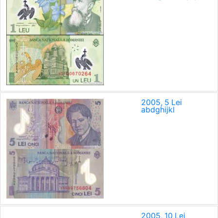
2005, 5 Lei
a
b
d
g
h
i
j
k
l
2005, 10 Lei