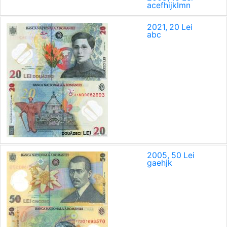
a
c
e
f
h
i
j
k
l
m
n
2021, 20 Lei
a
b
c
2005, 50 Lei
g
a
e
h
j
k