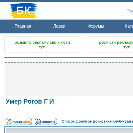
Главная
Лавка
Форумы
Кат
розмісти рекламу своїх лотів
розмісти рекламу 
тут!
тут!
Умер Рогов Г И
Список форумов Бонистика-Клуб
->
Зал 