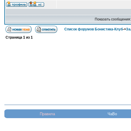
Показать сообщения
Список форумов Бонистика-Клуб
->
За
Страница
1
из
1
Правила
ЧаВо