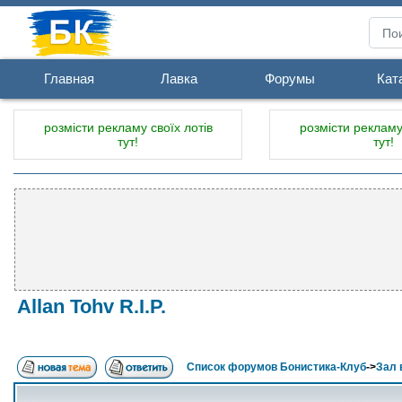
Главная
Лавка
Форумы
Кат
розмісти рекламу своїх лотів
розмісти рекламу 
тут!
тут!
Allan Tohv R.I.P.
Список форумов Бонистика-Клуб
->
Зал 