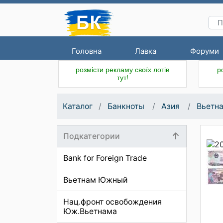
Головна
Лавка
Форуми
розмісти рекламу своїх лотів
р
тут!
Каталог
Банкноты
Азия
Вьетн
Подкатегории
Bank for Foreign Trade
Вьетнам Южный
Нац.фронт освобождения
Юж.Вьетнама