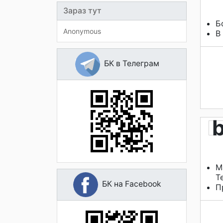
Зараз тут
Б
Anonymous
В
БК в Телеграм
М
T
БК на Facebook
П