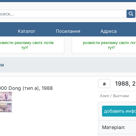
Каталог
Посилання
Адреса
озмісти рекламу своїх лотів
розмісти рекламу своїх лот
тут!
тут!
ам
1988, 
a
Азия
/
Вьетнам
добавить ин
Матеріал: