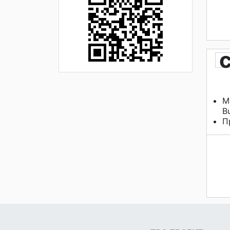
М
B
П