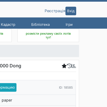
Вхід
Реєстрація
Кадастр
Бібліотека
Ігри
ів
розмісти рекламу своїх лотів
тут!
2000 Dong
формацию
ID: 18585
paper