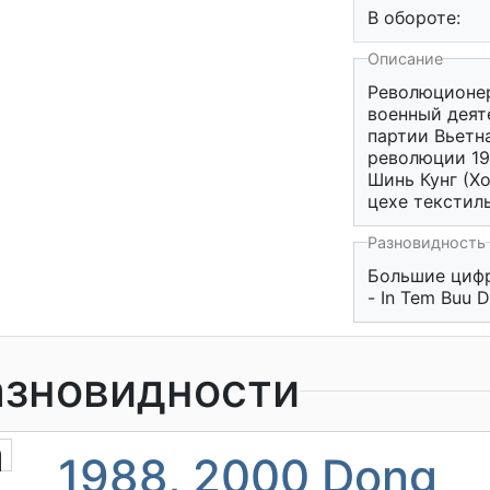
В обороте:
Описание
Революционер
военный деят
партии Вьетн
революции 19
Шинь Кунг (Х
цехе текстил
Разновидность
Большие цифр
- In Tem Buu D
азновидности
a
1988, 2000 Dong