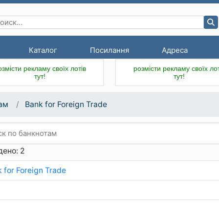
Каталог
Посилання
Адреса
озмісти рекламу своїх лотів
розмісти рекламу своїх лот
тут!
тут!
ам
Bank for Foreign Trade
ено: 2
 for Foreign Trade