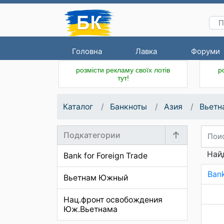
Головна
Лавка
Форуми
розмісти рекламу своїх лотів
р
тут!
Каталог
Банкноты
Азия
Вьетн
Подкатегории
Найд
Bank for Foreign Trade
Bank
Вьетнам Южный
Нац.фронт освобождения
Юж.Вьетнама