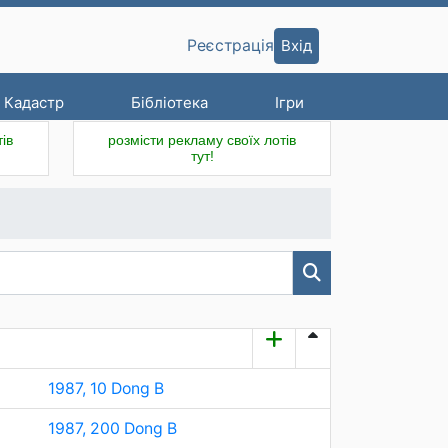
Вхід
Реєстрація
Кадастр
Бібліотека
Ігри
ів
розмісти рекламу своїх лотів
тут!
1987, 10 Dong B
1987, 200 Dong B