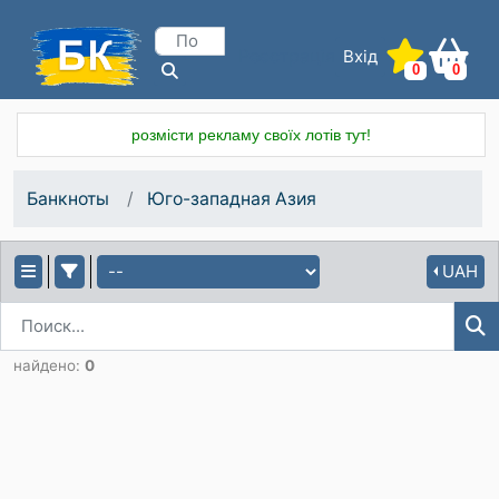
Вхід
Реєстрація
0
0
розмісти рекламу своїх лотів тут!
Банкноты
Юго-западная Азия
UAH
найдено:
0