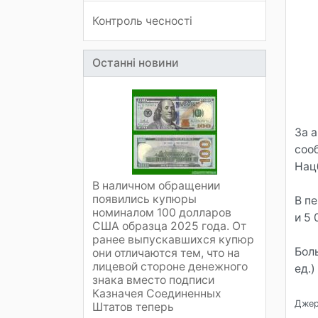
Контроль чесності
Останні новини
За 
соо
Нац
В наличном обращении
появились купюры
В п
номиналом 100 долларов
и 5 
США образца 2025 года. От
ранее выпускавшихся купюр
Бол
они отличаются тем, что на
лицевой стороне денежного
ед.)
знака вместо подписи
Казначея Соединенных
Джере
Штатов теперь