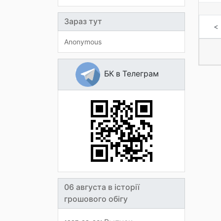
Зараз тут
<
Anonymous
БК в Телеграм
06 августа в історії
грошового обігу