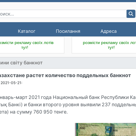
Каталог
Посилання
Адреса
озмісти рекламу своїх лотів
розмісти рекламу своїх лот
тут!
тут!
ини світу банкнот
азахстане растет количество поддельных банкнот
2021-05-21:
январь-март 2021 года Национальный банк Республики К
тық Банкі) и банки второго уровня выявили 237 поддельн
ета) на сумму 760 950 тенге.