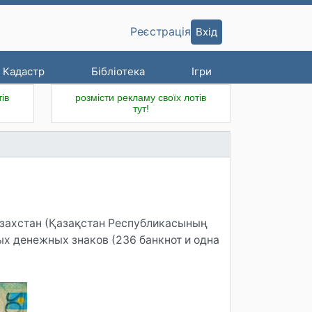
Вхід
Реєстрація
Кадастр
Бібліотека
Ігри
ів
розмісти рекламу своїх лотів
тут!
азахстан (Қазақстан Республикасының
ых денежных знаков (236 банкнот и одна