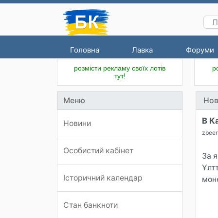
Головна
Лавка
Форуми
розмісти рекламу своїх лотів
р
тут!
Меню
Нов
В К
Новини
zbeer
Особистий кабінет
За 
Ұлт
Історичний календар
мон
Стан банкноти