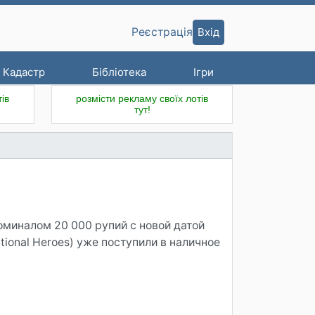
Вхід
Реєстрація
Кадастр
Бібліотека
Ігри
ів
розмісти рекламу своїх лотів
тут!
оминалом 20 000 рупий с новой датой
tional Heroes) уже поступили в наличное