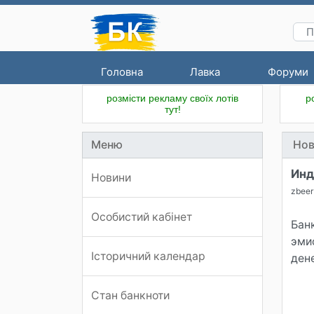
Головна
Лавка
Форуми
розмісти рекламу своїх лотів
р
тут!
Меню
Нов
Инд
Новини
zbeer
Особистий кабінет
Бан
эмис
Історичний календар
ден
Стан банкноти