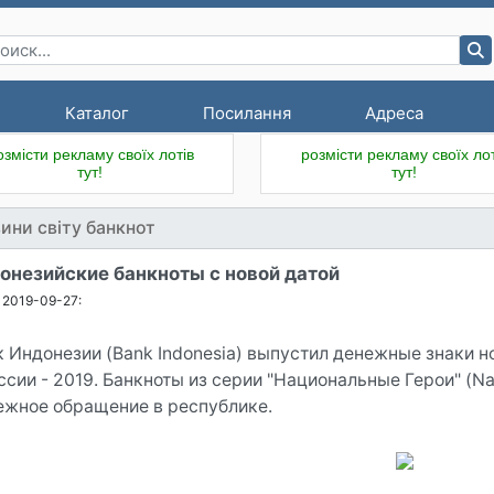
Каталог
Посилання
Адреса
озмісти рекламу своїх лотів
розмісти рекламу своїх лот
тут!
тут!
ини світу банкнот
онезийские банкноты с новой датой
2019-09-27:
к Индонезии (Bank Indonesia) выпустил денежные знаки н
сии - 2019. Банкноты из серии "Национальные Герои" (Na
ежное обращение в республике.