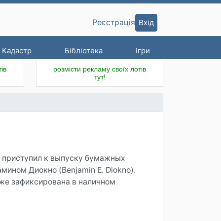
Вхід
Реєстрація
Кадастр
Бібліотека
Ігри
ів
розмісти рекламу своїх лотів
тут!
P) приступил к выпуску бумажных
ином Диокно (Benjamin E. Diokno).
уже зафиксирована в наличном