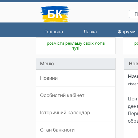
Головна
Лавка
Форуми
розмісти рекламу своїх лотів
р
тут!
Меню
Нов
Нач
Новини
zbeer
Особистий кабінет
Цен
ден
Історичний календар
Пер
обр
Стан банкноти