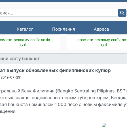
Каталог
Посилання
Адреса
озмісти рекламу своїх лотів
розмісти рекламу своїх лот
тут!
тут!
ини світу банкнот
ат выпуск обновленных филиппинских купюр
2019-07-29:
тральный Банк Филиппин (Bangko Sentral ng Pilipinas, BS
ежных знаков, подписанных новым губернатором, Бенджам
вая банкнота номиналом 1 000 песо с новым факсимиле 
ащении.