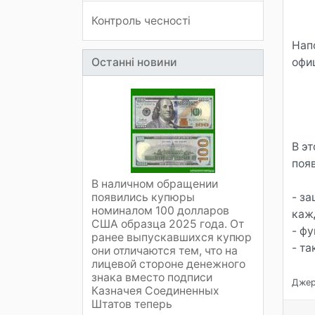
Контроль чесності
Нап
Останні новини
офи
В э
поя
В наличном обращении
появились купюры
- з
номиналом 100 долларов
каж
США образца 2025 года. От
- ф
ранее выпускавшихся купюр
- т
они отличаются тем, что на
лицевой стороне денежного
знака вместо подписи
Джер
Казначея Соединенных
Штатов теперь