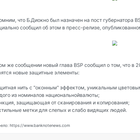
омним, что Б.Диокно был назначен на пост губернатора B
циально сообщил об этом в пресс-релизе, опубликованно
том же сообщении новый глава BSP сообщил о том, что в 2
вятся новые защитные элементы:
ащитная нить с "оконным" эффектом, уникальным цветов
дого из номиналов национальнойвалюты;
ункция, защищающая от сканирования и копирования;
актильные метки для слепых и слабо видящих людей.
ело: https://www.banknotenews.com