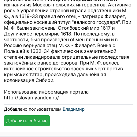
изгнания из Москвы польских интервентов. Активную
роль в управлении страной играли родственники М.
Ф., а в 1619-33 правил его отец - патриарх Филарет,
официально носивший титул "великого государя". При
М. Ф. были заключены Столбовский мир 1617 и
Деулинское перемирие 1618. По последнему, в
частности, был произведён обмен пленными и в
Россию вернулся отец М. Ф. - Филарет. Война с
Польшей в 1632-34 фактически в значительной
степени ликвидировала отрицательные последствия
заключённых ранее договоров. При М. Ф. велось
интенсивное строительство засечных черт против
крымских татар, происходила дальнейшая
колонизация Сибири.
Использована информация портала
http://slovari.yandex.ru/
Добавлено пользователем
Владимир
Добавить событие