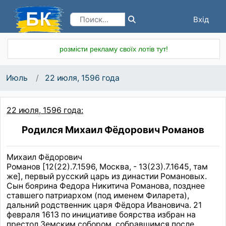
Вхід
Реєстрація
розмісти рекламу своїх лотів тут!
Июль
22 июля, 1596 года
22 июля, 1596 года:
Родился Михаил Фёдорович Романов
Михаил Фёдорович
Романов [12(22).7.1596, Москва, - 13(23).7.1645, там
же], первый русский царь из династии Романовых.
Сын боярина Федора Никитича Романова, позднее
ставшего патриархом (под именем Филарета),
дальний родственник царя Фёдора Ивановича. 21
февраля 1613 по инициативе боярства избран на
престол Земским собором, собравшимся после