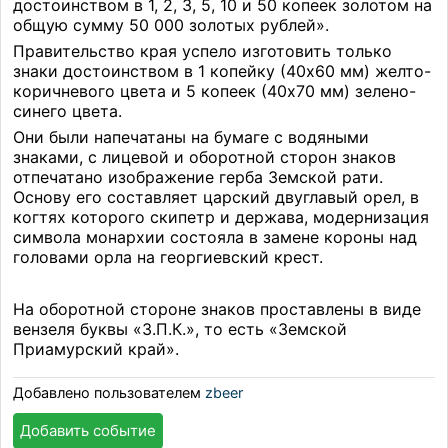
достоинством в 1, 2, 3, 5, 10 и 50 копеек золотом на
общую сумму 50 000 золотых рублей».
Правительство края успело изготовить только
знаки достоинством в 1 копейку (40x60 мм) желто-
коричневого цвета и 5 копеек (40x70 мм) зелено-
синего цвета.
Они были напечатаны на бумаге с водяными
знаками, с лицевой и оборотной сторон знаков
отпечатано изображение герба Земской рати.
Основу его составляет царский двуглавый орел, в
когтях которого скипетр и держава, модернизация
символа монархии состояла в замене короны над
головами орла на георгиевский крест.
На оборотной стороне знаков проставлены в виде
вензеля буквы «З.П.К.», то есть «Земской
Приамурский край».
Добавлено пользователем
zbeer
Добавить событие