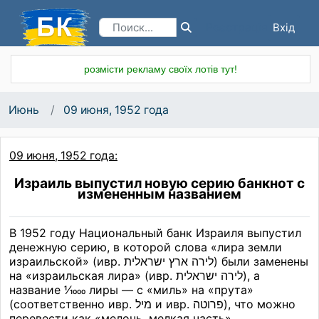
Вхід
Реєстрація
розмісти рекламу своїх лотів тут!
Июнь
09 июня, 1952 года
09 июня, 1952 года:
Израиль выпустил новую серию банкнот с
измененным названием
В 1952 году Национальный банк Израиля выпустил
денежную серию, в которой слова «лира земли
לירה
ארץ
ישראלית
לירה
ישראלית
название 1⁄1000 лиры — с «миль» на «прута»
פרוטה
מיל
перевести как «мелочь, мелкая часть».