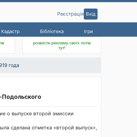
Вхід
Реєстрація
Кадастр
Бібліотека
Ігри
ів
розмісти рекламу своїх лотів
тут!
919 года
а-Подольского
ие о выпуске второй эмиссии
была сделана отметка «второй выпуск»,