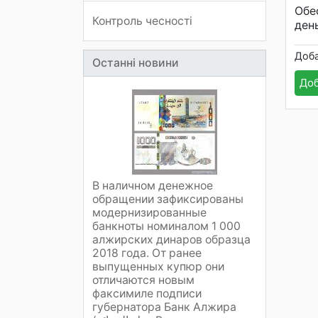
Обе
Контроль чесності
ден
Доб
Останні новини
Доб
В наличном денежное
обращении зафиксированы
модернизированные
банкноты номиналом 1 000
алжирских динаров образца
2018 года. От ранее
выпущенных купюр они
отличаются новым
факсимиле подписи
губернатора Банк Алжира