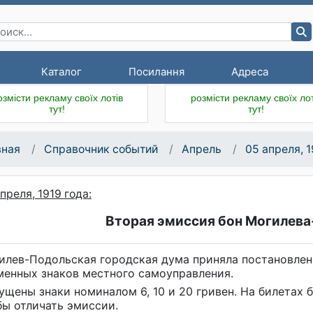
Каталог
Посилання
Адреса
озмісти рекламу своїх лотів
розмісти рекламу своїх лот
тут!
тут!
вная
Справочник событий
Апрель
05 апреля, 1
преля, 1919 года:
Вторая эмиссия бон Могилев
илев-Подольская городская дума приняла постановлен
менных знаков местного самоуправления.
ущены знаки номиналом 6, 10 и 20 гривен. На билетах 
бы отличать эмиссии.