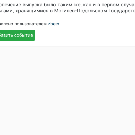
спечение выпуска было таким же, как и в первом случ
ьгами, хранящимися в Могилев-Подольском Государств
авлено пользователем
zbeer
авить событие