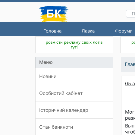
Головна
Лавка
Форуми
розмісти рекламу своїх лотів
р
тут!
Меню
Гла
Новини
05 а
Особистий кабінет
Історичний календар
Мог
раз
Вып
Стан банкноти
что