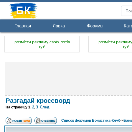
Главная
Лавка
Форумы
Кат
розмісти рекламу своїх лотів
розмісти рекламу 
тут!
тут!
Разгадай кроссворд
2
3
След.
На страницу
1
,
,
Список форумов Бонистика-Клуб
->
Банк