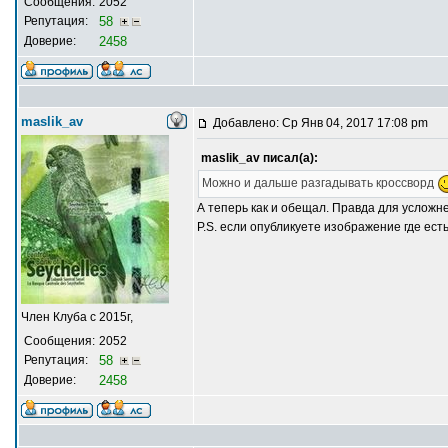
Сообщения:
2052
Репутация:
58
Доверие:
2458
maslik_av
Добавлено: Ср Янв 04, 2017 17:08 pm
maslik_av писал(а):
Можно и дальше разгадывать кроссворд
А теперь как и обещал. Правда для усложне
P.S. если опубликуете изображение где ест
Член Клуба с 2015г,
Сообщения:
2052
Репутация:
58
Доверие:
2458