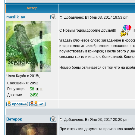
Автор
maslik_av
Добавлено: Вт Янв 03, 2017 19:53 pm
С Новым годом дорогие друзья!!!
П
угадать ключевое слово загаданное в кросс
или разместить изображение связанное с о
поучаствовать в конкурсе) После этого у В
связаны так или иначе с бонистикой. Ключ
Номер боны отличается от той что на изобр
Член Клуба с 2015г,
Сообщения:
2052
Репутация:
58
Доверие:
2458
Ветерок
Добавлено: Вт Янв 03, 2017 20:20 pm
При открытии документа произошла ошибк
_________________