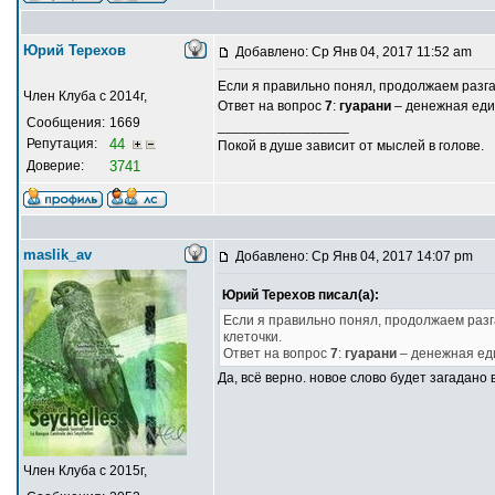
Юрий Терехов
Добавлено: Ср Янв 04, 2017 11:52 am
Если я правильно понял, продолжаем разга
Член Клуба с 2014г,
Ответ на вопрос
7
:
гуарани
– денежная еди
Сообщения:
1669
_________________
Репутация:
44
Покой в душе зависит от мыслей в голове.
Доверие:
3741
maslik_av
Добавлено: Ср Янв 04, 2017 14:07 pm
Юрий Терехов писал(а):
Если я правильно понял, продолжаем разг
клеточки.
Ответ на вопрос
7
:
гуарани
– денежная ед
Да, всё верно. новое слово будет загадано 
Член Клуба с 2015г,