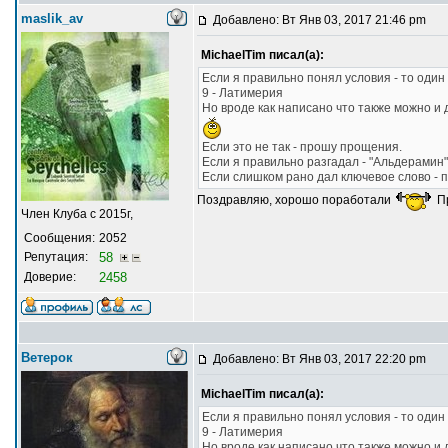
maslik_av
Добавлено: Вт Янв 03, 2017 21:46 pm
MichaelTim писал(а):
Если я правильно понял условия - то один
9 - Латимерия
Но вроде как написано что также можно и 
Если это не так - прошу прощения.
Если я правильно разгадал - "Альдерамин"
Если слишком рано дал ключевое слово - 
Поздравляю, хорошо поработали
П
Член Клуба с 2015г,
Сообщения:
2052
Репутация:
58
Доверие:
2458
Ветерок
Добавлено: Вт Янв 03, 2017 22:20 pm
MichaelTim писал(а):
Если я правильно понял условия - то один
9 - Латимерия
Но вроде как написано что также можно и 