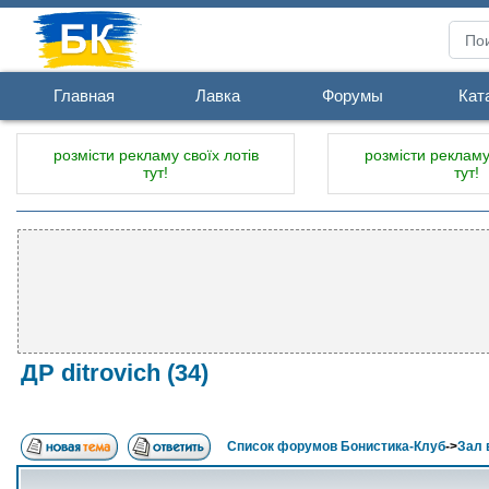
Главная
Лавка
Форумы
Кат
розмісти рекламу своїх лотів
розмісти рекламу 
тут!
тут!
ДР ditrovich (34)
Список форумов Бонистика-Клуб
->
Зал 