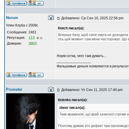
Norum
Добавлено: Ср Сен 10, 2025 22:56 pm
Член Клуба с 2008г,
Hotch писал(а):
Сообщения:
2461
Вперше бачу, щоб синя смуга не доходила д
Репутация:
113
ось цей момент сам мене насторожує. Що 
Доверие:
3903
Норм сотка, чего там думать....
_________________
Фальшивые деньги появляются в результате
Prometei
Добавлено: Чт Сен 11, 2025 17:40 pm
tislenko писал(а):
zbeer писал(а):
Таке враження, що край захисної стрічки 
Поэтому думаю это дефект при производс