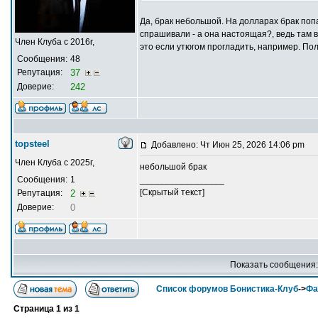
Да, брак небольшой. На долларах брак попа
спрашивали - а она настоящая?, ведь там 
Член Клуба с 2016г,
это если утюгом прогладить, например. По
Сообщения:
48
Репутация:
37
Доверие:
242
topsteel
Добавлено: Чт Июн 25, 2026 14:06 pm
Член Клуба с 2025г,
небольшой брак
Сообщения:
1
_________________
[Скрытый текст]
Репутация:
2
Доверие:
0
Показать сообщения
Список форумов Бонистика-Клуб
->
Фа
Страница
1
из
1