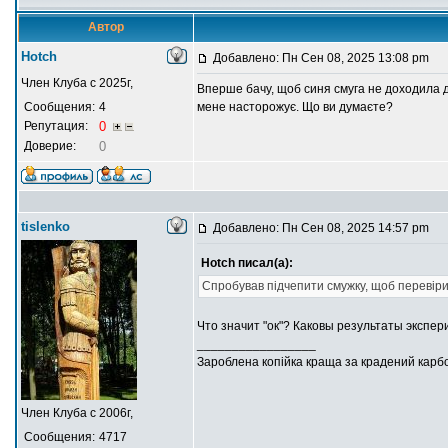
Автор
Hotch
Добавлено: Пн Сен 08, 2025 13:08 pm
Член Клуба с 2025г,
Вперше бачу, щоб синя смуга не доходила д
Сообщения:
4
мене насторожує. Що ви думаєте?
Репутация:
0
Доверие:
0
tislenko
Добавлено: Пн Сен 08, 2025 14:57 pm
Hotch писал(а):
Спробував підчепити смужку, щоб перевіри
Что значит "ок"? Каковы результаты эксп
_________________
Зароблена копійка краща за крадений карб
Член Клуба с 2006г,
Сообщения:
4717