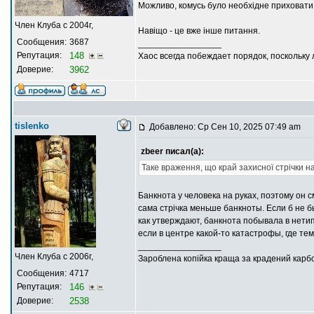
Можливо, комусь було необхідне приховати
Член Клуба с 2004г,
Навіщо - це вже інше питання.
Сообщения:
3687
_________________
Репутация:
148
Хаос всегда побеждает порядок, поскольку
Доверие:
3962
tislenko
Добавлено: Ср Сен 10, 2025 07:49 am
zbeer писал(а):
Таке враження, що край захисної стрічки н
Банкнота у человека на руках, поэтому он с
сама стрiчка меньше банкноты. Если б не бы
как утверждают, банкнота побывала в нетип
если в центре какой-то катастрофы, где те
_________________
Член Клуба с 2006г,
Зароблена копійка краща за крадений карб
Сообщения:
4717
Репутация:
146
Доверие:
2538