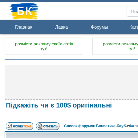
Главная
Лавка
Форумы
Кат
розмісти рекламу своїх лотів
розмісти рекламу 
тут!
тут!
Підкажіть чи є 100$ оригінальні
Список форумов Бонистика-Клуб
->
Фал