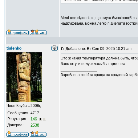
Мені вже відповіли, що смуга ймовірно(біл
надрукована, можна легко підчепити гостри
tislenko
Добавлено: Вт Сен 09, 2025 10:21 am
Это ж какая температура должна быть, что
банкноту, и получилась бы гармошка.
_________________
Зароблена копійка краща за крадений карб
Член Клуба с 2006г,
Сообщения:
4717
Репутация:
146
Доверие:
2538