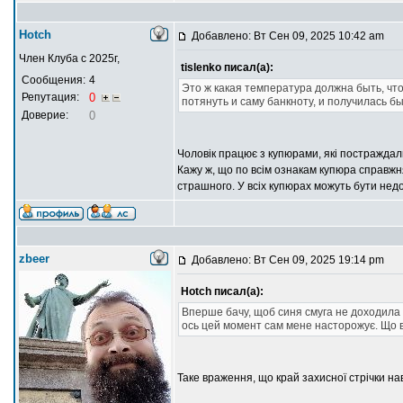
Hotch
Добавлено: Вт Сен 09, 2025 10:42 am
Член Клуба с 2025г,
tislenko писал(а):
Сообщения:
4
Это ж какая температура должна быть, чт
Репутация:
0
потянуть и саму банкноту, и получилась б
Доверие:
0
Чоловік працює з купюрами, які постраждали
Кажу ж, що по всім ознакам купюра справжня
страшного. У всіх купюрах можуть бути недол
zbeer
Добавлено: Вт Сен 09, 2025 19:14 pm
Hotch писал(а):
Вперше бачу, щоб синя смуга не доходила д
ось цей момент сам мене насторожує. Що 
Таке враження, що край захисної стрічки на