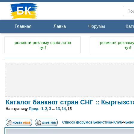
Главная
Лавка
Форумы
Кат
розмісти рекламу своїх лотів
розмісти рекламу 
тут!
тут!
Каталог банкнот стран СНГ :: Кыргызст
Пред.
1
2
3
13
14
На страницу
,
,
...
,
,
15
Список форумов Бонистика-Клуб
->
Бони