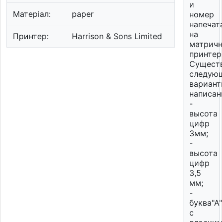
и
Матеріал:
paper
номер
напечат
на
Принтер:
Harrison & Sons Limited
матрич
принтер
Сущест
следую
вариан
написан
-
высота
цифр
3мм;
-
высота
цифр
3,5
мм;
-
буква"А"
с