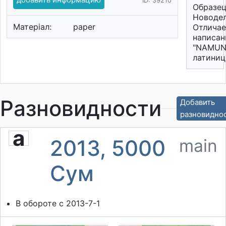
ID: 39210
Образец
Новодел
Матеріал:
paper
Отличае
написа
"NAMUN
латиниц
Разновидности
Добавить
разновидно
a
2013, 5000
main
Cум
В обороте с 2013-7-1