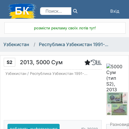
Вхід
Реєстрація
розмісти рекламу своїх лотів тут!
Узбекистан
Республика Узбекистан 1991-...
2013, 5000 Cум
S2
Узбекистан
/
Республика Узбекистан 1991-...
Разнови
добавить информацию