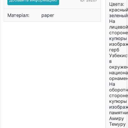
ID: 39207
Цвета:
красный
Матеріал:
paper
зеленый
На
лицево
стороне
купюры
изобра
герб
Узбекис
в
окруже
национ
орнамен
На
оборот
стороне
купюры
изобра
памятни
Амиру
Темуру