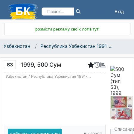
Вхід
Реєстрація
розмісти рекламу своїх лотів тут!
Узбекистан
Республика Узбекистан 1991-...
1999, 500 Сум
S3
Узбекистан
/
Республика Узбекистан 1991-...
Описани
добавить информацию