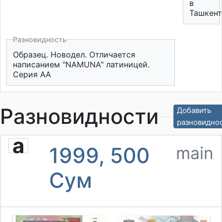
в
Ташкент
Разновидность
Образец. Новодел. Отличается
написанием "NAMUNA" латиницей.
Серия АА
Разновидности
Добавить
разновидно
a
1999, 500
main
Сум