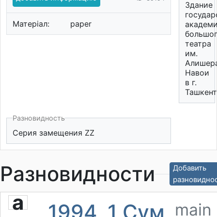
Здание
государ
Матеріал:
paper
академи
большо
театра
им.
Алишер
Навои
в г.
Ташкент
Разновидность
Серия замещения ZZ
Разновидности
Добавить
разновидно
a
1994, 1 Сум
main