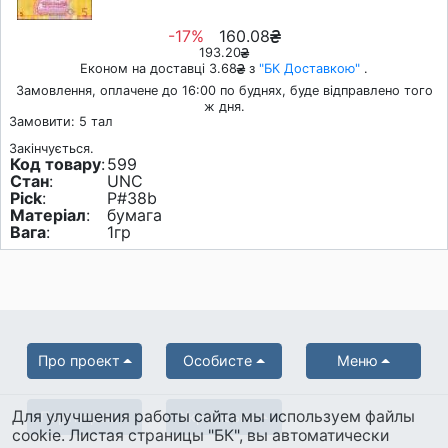
-17%
160.08
193.20
Економ на доставці 3.68
з
"БК Доставкою"
.
Замовлення, оплачене до 16:00 по буднях, буде відправлено того
ж дня.
Замовити: 5 тал
Закінчується.
Код товару
:
599
Стан
:
UNC
Pick
:
P#38b
Матеріал
:
бумага
Вага
:
1гр
Про проект
Особисте
Меню
Для улучшения работы сайта мы используем файлы
Партнерам
Українська
cookie. Листая страницы "БК", вы автоматически