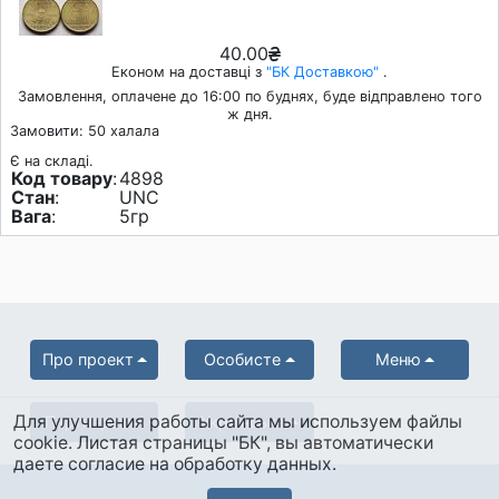
40.00
Економ на доставці з
"БК Доставкою"
.
Замовлення, оплачене до 16:00 по буднях, буде відправлено того
ж дня.
Замовити: 50 халала
Є на складі.
Код товару
:
4898
Стан
:
UNC
Вага
:
5гр
Про проект
Особисте
Меню
Для улучшения работы сайта мы используем файлы
Партнерам
Українська
cookie. Листая страницы "БК", вы автоматически
даете согласие на обработку данных.