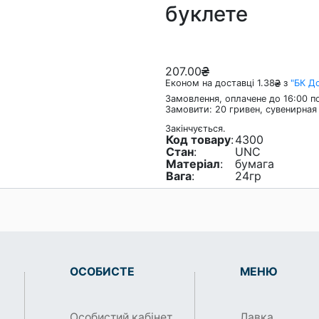
буклете
207.00
Економ на доставці 1.38
з
"БК Д
Замовлення, оплачене до 16:00 по
Замовити: 20 гривен, сувенирная 
Закінчується.
Код товару
:
4300
Стан
:
UNC
Матеріал
:
бумага
Вага
:
24гр
ОСОБИСТЕ
МЕНЮ
Особистий кабінет
Лавка