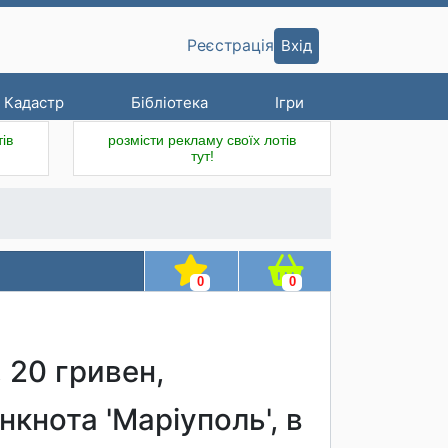
Вхід
Реєстрація
Кадастр
Бібліотека
Ігри
ів
розмісти рекламу своїх лотів
тут!
0
0
 20 гривен,
кнота 'Маріуполь', в