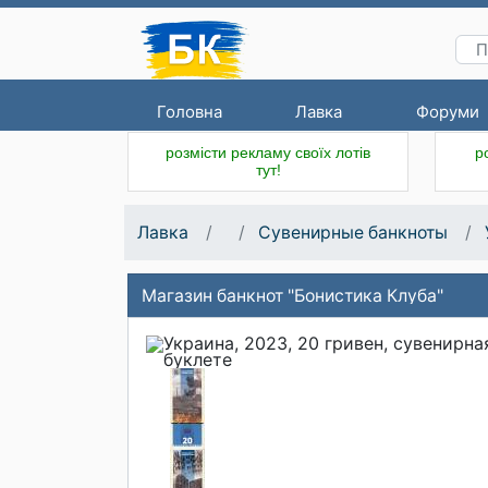
Головна
Лавка
Форуми
розмісти рекламу своїх лотів
р
тут!
Лавка
Сувенирные банкноты
Магазин банкнот "Бонистика Клуба"