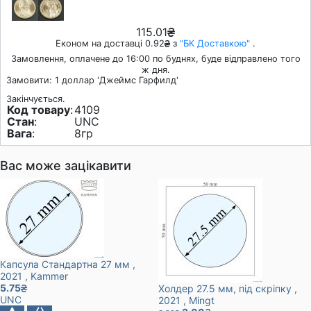
115.01
Економ на доставці 0.92
з
"БК Доставкою"
.
Замовлення, оплачене до 16:00 по буднях, буде відправлено того
ж дня.
Замовити: 1 доллар 'Джеймс Гарфилд'
Закінчується.
Код товару
:
4109
Стан
:
UNC
Вага
:
8гр
Вас може зацікавити
Капсула Стандартна 27 мм
,
2021
, Kammer
5.75
Холдер 27.5 мм, під скріпку
,
UNC
2021
, Mingt