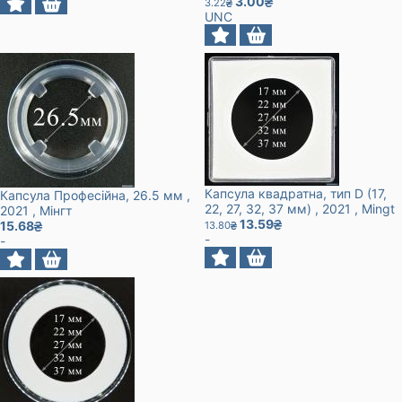
3.00
3.22
UNC
Капсула квадратна, тип D (17,
Капсула Професійна, 26.5 мм
,
22, 27, 32, 37 мм)
, 2021
, Mingt
2021
, Мінгт
13.59
15.68
13.80
-
-