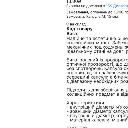
13.80
Економ на доставці з
"БК Достав
Замовлення, оплачене до 16:00 по
Замовити: Капсула M, 15 мм
Є на складі.
Код товару
:
Вага
:
Надійне та естетичне ріше
колекційних монет. Забезп
механічних пошкоджень, з
ідеальному стані на довгі 
Виготовлений із прозорог
оптичної прозорості, що 
без спотворень. Капсула с
половинок, що забезпечуют
Усередині капсули є біле м
з діапазону необхідних роз
Підходить для зберігання 
колекційних предметів від
Характеристики:
- внутрішній діаметр м'яко
- зовнішній діаметр капсул
- внутрішній діаметр корпу
- матеріал капсули: міцни