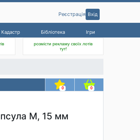
Вхід
Реєстрація
Кадастр
Бібліотека
Ігри
ів
розмісти рекламу своїх лотів
тут!
0
0
апсула M, 15 мм