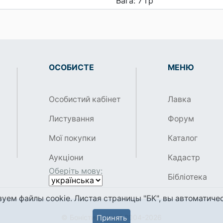
Вага: 7 гр
ОСОБИСТЕ
МЕНЮ
Особистий кабінет
Лавка
Листування
Форум
Мої покупки
Каталог
Аукціони
Кадастр
Оберіть мову:
Бібліотека
уем файлы cookie. Листая страницы "БК", вы автоматичес
Принять
© Боністика-Клуб 2004-2026