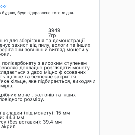
кою"
.
 буднях, буде відправлено того ж дня.
3949
7гр
ння для зберігання та демонстрації
ечує захист від пилу, вологи та інших
берігаючи зовнішній вигляд монети у
роки.
о полікарбонату з високим ступенем
дозволяє докладно розглядати монету
кладається з двох міцно фіксованих
ь щільне та безпечне закриття.
'яке кільце, яке підбирається, виходячи
мірів.
дрібних монет, жетонів та інших
повідного розміру.
ї вкладки (під монету): 15 мм
и: 44.3 мм
су (без вставки): 39.4 мм
й акрил