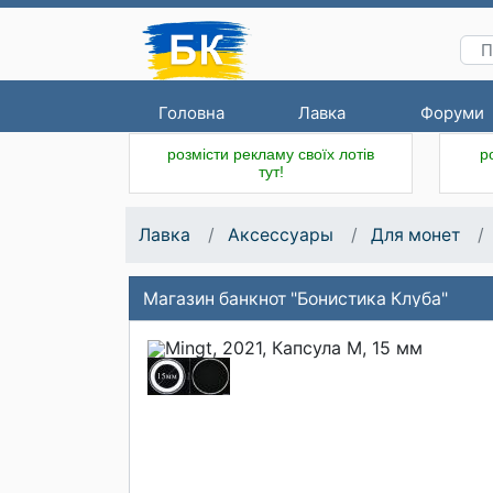
Головна
Лавка
Форуми
розмісти рекламу своїх лотів
р
тут!
Лавка
Аксессуары
Для монет
Магазин банкнот "Бонистика Клуба"