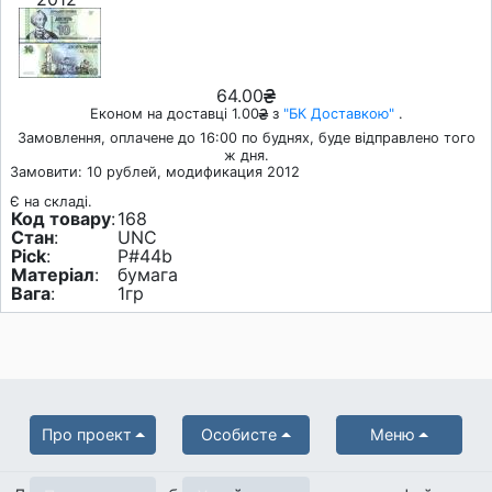
64.00
Економ на доставці 1.00
з
"БК Доставкою"
.
Замовлення, оплачене до 16:00 по буднях, буде відправлено того
ж дня.
Замовити: 10 рублей, модификация 2012
Є на складі.
Код товару
:
168
Стан
:
UNC
Pick
:
P#44b
Матеріал
:
бумага
Вага
:
1гр
Про проект
Особисте
Меню