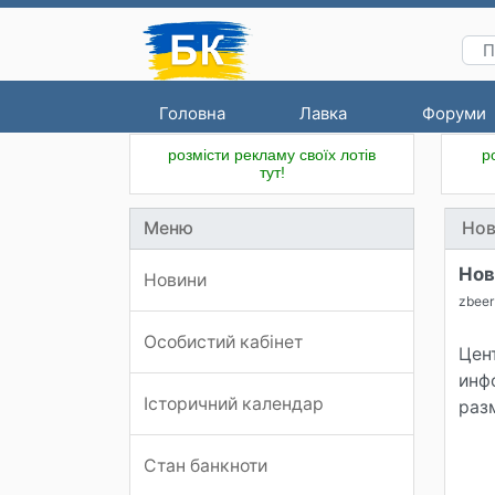
Головна
Лавка
Форуми
розмісти рекламу своїх лотів
р
тут!
Меню
Нов
Нов
Новини
zbeer
Особистий кабінет
Центральный ба
инф
Історичний календар
раз
Стан банкноти