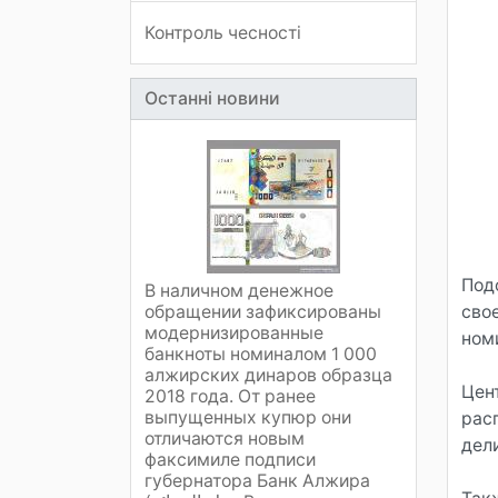
Контроль чесності
Останні новини
Под
В наличном денежное
обращении зафиксированы
сво
модернизированные
ном
банкноты номиналом 1 000
алжирских динаров образца
Цен
2018 года. От ранее
выпущенных купюр они
рас
отличаются новым
дел
факсимиле подписи
губернатора Банк Алжира