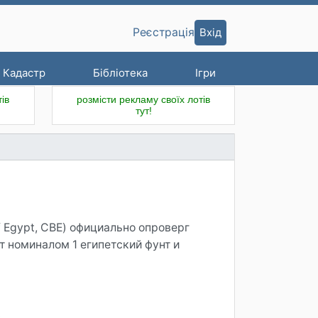
Вхід
Реєстрація
Кадастр
Бібліотека
Ігри
ів
розмісти рекламу своїх лотів
тут!
 номиналом 1 египетский фунт и