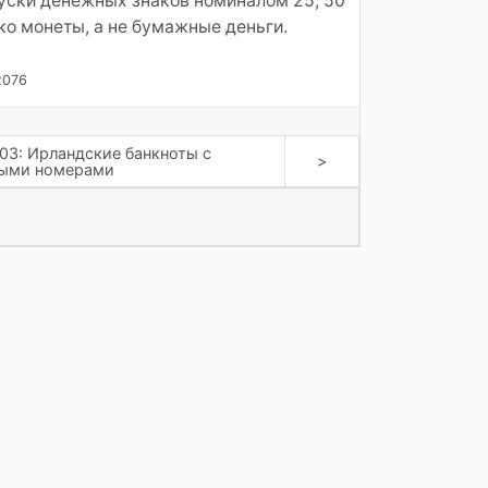
пуски денежных знаков номиналом 25, 50
ко монеты, а не бумажные деньги.
2076
03: Ирландские банкноты с
>
ными номерами