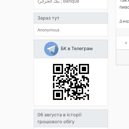
Так
(بنك الجزائر ; Banque
пиа
Зараз тут
Джере
Anonymous
<
БК в Телеграм
06 августа в історії
грошового обігу