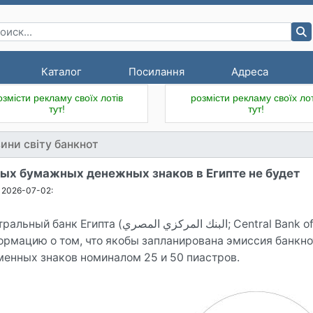
Каталог
Посилання
Адреса
озмісти рекламу своїх лотів
розмісти рекламу своїх лот
тут!
тут!
ини світу банкнот
ых бумажных денежных знаков в Египте не будет
2026-07-02:
нк Египта (البنك المركزي المصري; Central Bank of Egypt, CBE) официально опроверг
ормацию о том, что якобы запланирована эмиссия банкнот
менных знаков номиналом 25 и 50 пиастров.