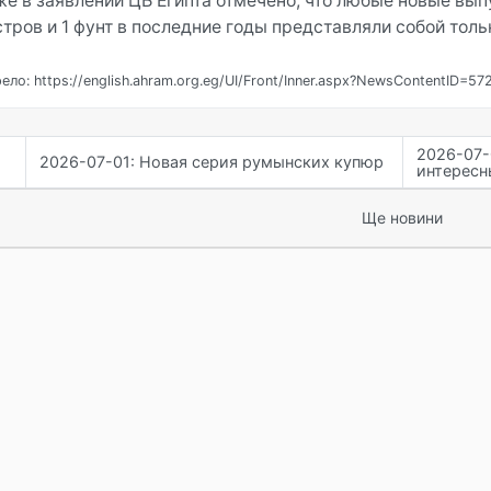
же в заявлении ЦБ Египта отмечено, что любые новые вы
стров и 1 фунт в последние годы представляли собой толь
ло: https://english.ahram.org.eg/UI/Front/Inner.aspx?NewsContentID=57
2026-07-
2026-07-01: Новая серия румынских купюр
интерес
Ще новини