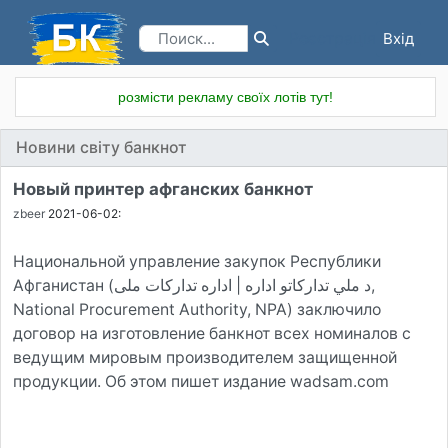
Вхід
Реєстрація
розмісти рекламу своїх лотів тут!
Новини світу банкнот
Новый принтер афганских банкнот
zbeer
2021-06-02:
Национальной управление закупок Республики
Афганистан (‎د ملي تدارکاتو اداره | اداره تدارکات ملی,
National Procurement Authority, NPA) заключило
договор на изготовление банкнот всех номиналов с
ведущим мировым производителем защищенной
продукции. Об этом пишет издание wadsam.com